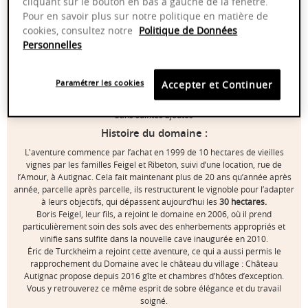
Description du produit
cliquant sur le bouton en bas à gauche de la fenêtre.
Pour en savoir plus sur notre politique en matière de
Histoire du produit :
cookies, consultez notre
Politique de Données
La consommation du vin évolue vers un flux tendu de vins consommés
Personnelles
dans leur prime jeunesse… à contrario, le domaine veut offrir une cuvée
longuement murie avant et après sa mise en bouteille pour lui laisser le
temps de développer la complexité recherchée par l'amateur.
Paramétrer les cookies
Accepter et Continuer
Allergènes :
Sans sulfites ajoutés
Histoire du domaine :
L'aventure commence par l’achat en 1999 de 10 hectares de vieilles
vignes par les familles Feigel et Ribeton, suivi d’une location, rue de
l’Amour, à Autignac. Cela fait maintenant plus de 20 ans qu’année après
année, parcelle après parcelle, ils restructurent le vignoble pour l’adapter
à leurs objectifs, qui dépassent aujourd’hui les
30 hectares.
Boris Feigel, leur fils, a rejoint le domaine en 2006, où il prend
particulièrement soin des sols avec des enherbements appropriés et
vinifie sans sulfite dans la nouvelle cave inaugurée en 2010.
Éric de Turckheim a rejoint cette aventure, ce qui a aussi permis le
rapprochement du Domaine avec le château du village : Château
Autignac propose depuis 2016 gîte et chambres d’hôtes d’exception.
Vous y retrouverez ce même esprit de sobre élégance et du travail
soigné.