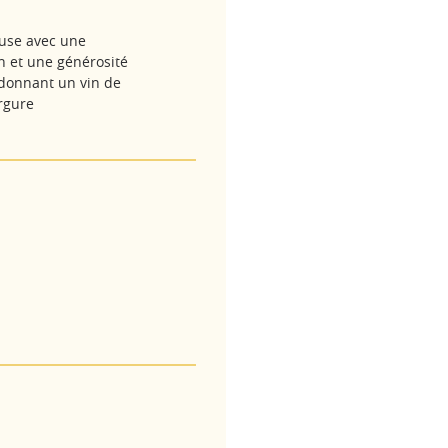
use avec une
n et une générosité
donnant un vin de
rgure