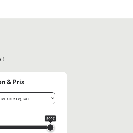
 !
on & Prix
500€