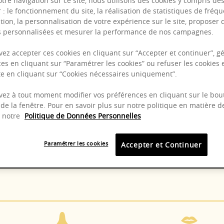
otre navigation sur ce site, nous utilisons des cookies y compris de
r : le fonctionnement du site, la réalisation de statistiques de fréqu
tion, la personnalisation de votre expérience sur le site, proposer 
és personnalisées et mesurer la performance de nos campagnes.
Puissant
Complexité
ez accepter ces cookies en cliquant sur “Accepter et continuer”, gé
es en cliquant sur “Paramétrer les cookies” ou refuser les cookies 
Epicé
ite en cliquant sur “Cookies nécessaires uniquement”.
Fruité
ez à tout moment modifier vos préférences en cliquant sur le bou
de la fenêtre. Pour en savoir plus sur notre politique en matière d
z notre
Politique de Données Personnelles
8 - 14°C
2025 -
Paramétrer les cookies
Accepter et Continuer