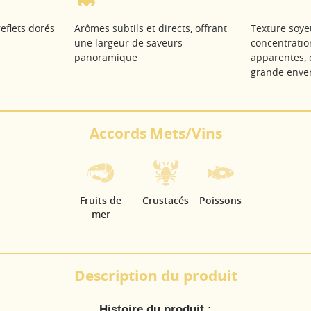
eflets dorés
Arômes subtils et directs, offrant
Texture soye
une largeur de saveurs
concentratio
panoramique
apparentes, 
grande enve
Accords Mets/Vins
Fruits de
Crustacés
Poissons
mer
Description du produit
Histoire du produit :