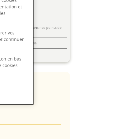
s cookies
entation et
des
Livraison offerte dans nos points de
rer vos
vente
et continuer
Emballage anti-casse
Paiement sécurisé
ton en bas
e cookies,
 2030