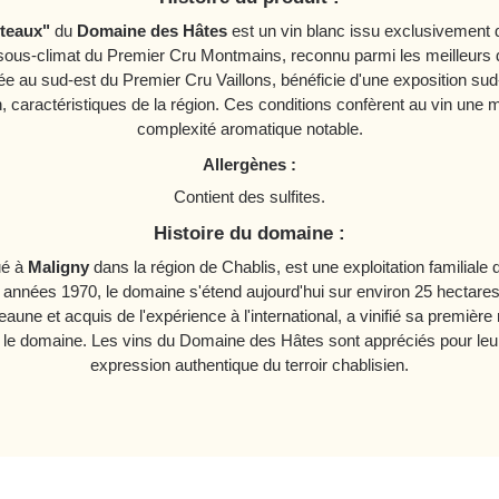
tteaux"
du
Domaine des Hâtes
est un vin blanc issu exclusivement
sous-climat du Premier Cru Montmains, reconnu parmi les meilleurs d
lée au sud-est du Premier Cru Vaillons, bénéficie d'une exposition su
caractéristiques de la région. Ces conditions confèrent au vin une m
complexité aromatique notable.​
Allergènes :
Contient des sulfites.​
Histoire du domaine :
tué à
Maligny
dans la région de Chablis, est une exploitation familiale 
années 1970, le domaine s'étend aujourd'hui sur environ 25 hectares.
une et acquis de l'expérience à l'international, a vinifié sa première
 le domaine. Les vins du Domaine des Hâtes sont appréciés pour leur f
expression authentique du terroir chablisien.