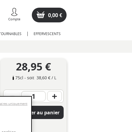
0,00 €
Compte
NTOURNABLES
EFFERVESCENTS
28,95 €
75cl
- soit
38,60 €
/ L
saires uniquement
Ajouter au panier