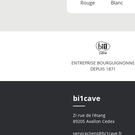
Rouge
Blanc
ENTREPRISE BOURGUIGNONNE
DEPUIS 1871
bi1cave
ZI rue de l’étang
89205 Avallon Cedex
serviceclient@bi1cave.fr