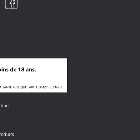
tion.
roduits