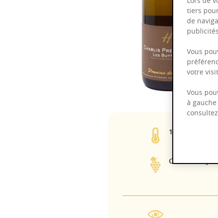
Lors de v
tiers pou
de naviga
publicit
Vous pouv
préférenc
votre vis
Vous pouv
à gauche 
consulte
13,00%
Chardonnay