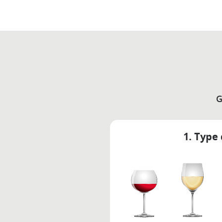
G
1. Type 