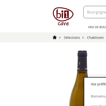
text.skipToContent
text.skipToNavigation
VINS DE BO
Sélections
Chablisien
Vos préfé
Bienvenue