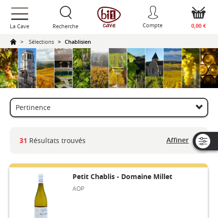
text.skipToContent
text.skipToNavigation
Compte
0,00 €
La Cave
Recherche
Sélections
Chablisien
Affiner
31
Résultats trouvés
Petit Chablis - Domaine Millet
AOP