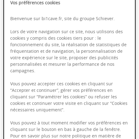
AOP
Vos préférences cookies
Bienvenue sur bi1cave.fr, site du groupe Schiever.
Bourgogne
2023
75cl
Lors de votre navigation sur ce site, nous utilisons des
cookies y compris des cookies tiers pour : le
Millésime en cours de transition 2023
fonctionnement du site, la réalisation de statistiques de
fréquentation et de navigation, la personnalisation de
21,95 €
votre expérience sur le site, proposer des publicités
personnalisées et mesurer la performance de nos
campagnes.
Vous pouvez accepter ces cookies en cliquant sur
“Accepter et continuer”, gérer vos préférences en
Chablis Vieilles Vignes - Domaine
cliquant sur “Paramétrer les cookies” ou refuser les
Millet
cookies et continuer votre visite en cliquant sur “Cookies
AOP
nécessaires uniquement”.
Vous pouvez à tout moment modifier vos préférences en
cliquant sur le bouton en bas à gauche de la fenêtre.
Bourgogne
2023
75cl
Pour en savoir plus sur notre politique en matière de