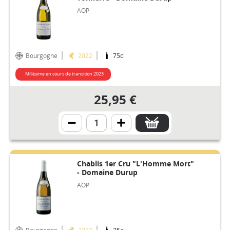
AOP
Bourgogne
2022
75cl
Millésime en cours de transition 2023
25,95 €
Chablis 1er Cru "L'Homme Mort"
- Domaine Durup
AOP
Bourgogne
2023
75cl