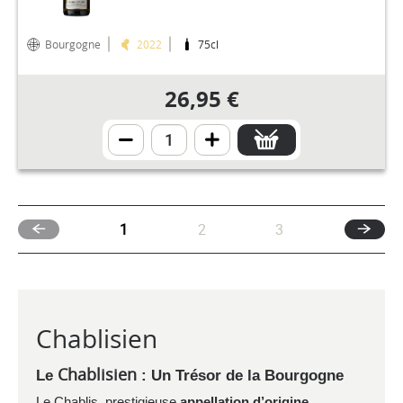
Bourgogne
2022
75cl
26,95 €
(current)
1
2
3
Chablisien
Chablisien
Le
: Un Trésor de la Bourgogne
Le
Chablis
, prestigieuse
appellation d’origine