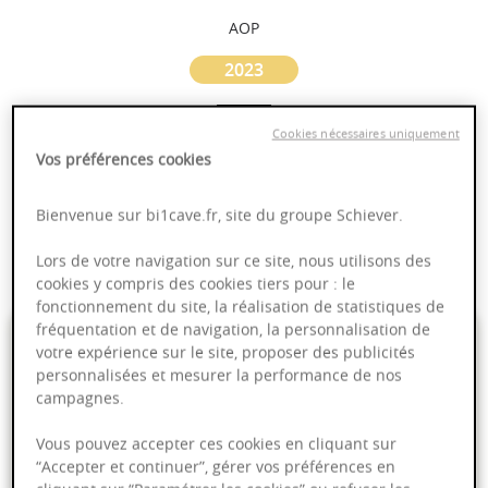
AOP
2023
Loire
Cookies nécessaires uniquement
Vos préférences cookies
Puissant
Complexité
Bienvenue sur bi1cave.fr, site du groupe Schiever.
Epicé
Lors de votre navigation sur ce site, nous utilisons des
Fruité
cookies y compris des cookies tiers pour : le
fonctionnement du site, la réalisation de statistiques de
fréquentation et de navigation, la personnalisation de
4,95 €
votre expérience sur le site, proposer des publicités
personnalisées et mesurer la performance de nos
75cl
- soit
6,60 €
/ L
campagnes.
Vous pouvez accepter ces cookies en cliquant sur
“Accepter et continuer”, gérer vos préférences en