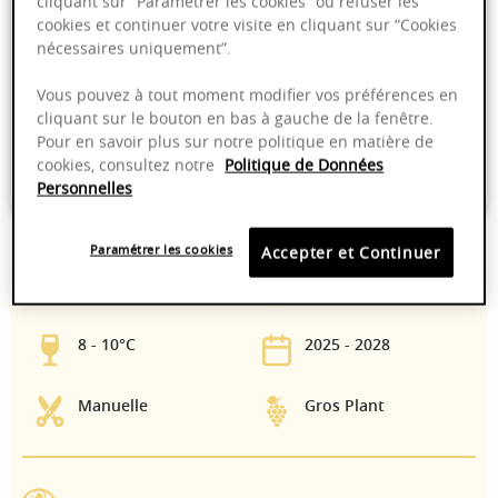
cliquant sur “Paramétrer les cookies” ou refuser les
Ajouter au panier
cookies et continuer votre visite en cliquant sur “Cookies
nécessaires uniquement”.
Livraison offerte dans nos points de vente
Vous pouvez à tout moment modifier vos préférences en
cliquant sur le bouton en bas à gauche de la fenêtre.
Emballage anti-casse
Pour en savoir plus sur notre politique en matière de
cookies, consultez notre
Politique de Données
Paiement sécurisé
Personnelles
Paramétrer les cookies
Accepter et Continuer
10,50%
Sur lie
8 - 10°C
2025 - 2028
Manuelle
Gros Plant