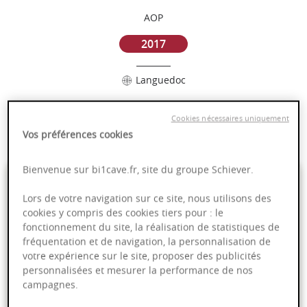
AOP
2017
Languedoc
Puissant
Cookies nécessaires uniquement
Complexité
Vos préférences cookies
Bienvenue sur bi1cave.fr, site du groupe Schiever.
6,90 €
Lors de votre navigation sur ce site, nous utilisons des
cookies y compris des cookies tiers pour : le
75cl
- soit
9,20 €
/ L
fonctionnement du site, la réalisation de statistiques de
fréquentation et de navigation, la personnalisation de
votre expérience sur le site, proposer des publicités
personnalisées et mesurer la performance de nos
campagnes.
PRODUIT INDISPONIBLE