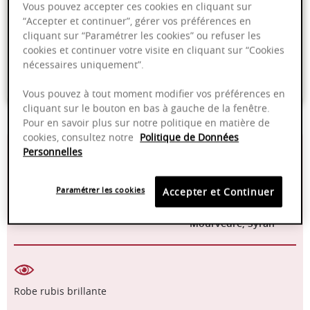
Vous pouvez accepter ces cookies en cliquant sur
“Accepter et continuer”, gérer vos préférences en
Livraison offerte dans nos points de vente
cliquant sur “Paramétrer les cookies” ou refuser les
cookies et continuer votre visite en cliquant sur “Cookies
Emballage anti-casse
nécessaires uniquement”.
Paiement sécurisé
Vous pouvez à tout moment modifier vos préférences en
cliquant sur le bouton en bas à gauche de la fenêtre.
Pour en savoir plus sur notre politique en matière de
cookies, consultez notre
Politique de Données
14,50%
Cuve inox
Personnelles
2022 - 2025
Mécanique
Paramétrer les cookies
Accepter et Continuer
Grenache,
Mourvèdre, Syrah
Robe rubis brillante