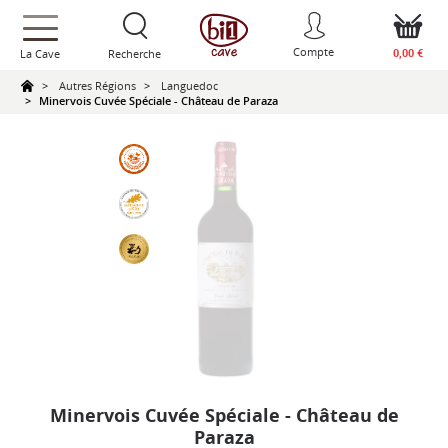
text.skipToContent
text.skipToNavigation
Compte
0,00 €
La Cave
Recherche
Autres Régions
Languedoc
Minervois Cuvée Spéciale - Château de Paraza
Minervois Cuvée Spéciale - Château de
Paraza