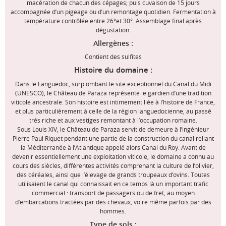
macération de chacun des cépages; puis cuvaison de 15 jours
accompagnée d’un pigeage ou d’un remontage quotidien. Fermentation à
température contrôlée entre 26°et 30°. Assemblage final après
dégustation.
Allergènes :
Contient des sulfites
Histoire du domaine :
Dans le Languedoc, surplombant le site exceptionnel du Canal du Midi
(UNESCO), le Château de Paraza représente le gardien d’une tradition
viticole ancestrale. Son histoire est intimement liée à l’histoire de France,
et plus particulièrement à celle de la région languedocienne, au passé
très riche et aux vestiges remontant à l’occupation romaine.
Sous Louis XIV, le Château de Paraza servit de demeure à l’ingénieur
Pierre Paul Riquet pendant une partie de la construction du canal reliant
la Méditerranée à l’Atlantique appelé alors Canal du Roy. Avant de
devenir essentiellement une exploitation viticole, le domaine a connu au
cours des siècles, différentes activités comprenant la culture de l’olivier,
des céréales, ainsi que l’élevage de grands troupeaux d’ovins. Toutes
utilisaient le canal qui connaissait en ce temps là un important trafic
commercial : transport de passagers ou de fret, au moyen
d’embarcations tractées par des chevaux, voire même parfois par des
hommes.
Type de sols :