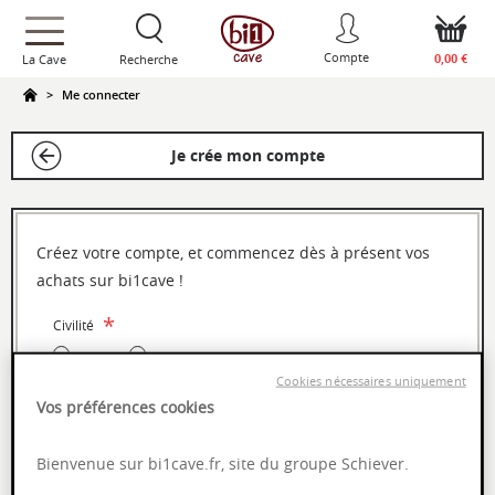
text.skipToContent
text.skipToNavigation
Compte
0,00 €
La Cave
Recherche
Me connecter
Je crée mon compte
Créez votre compte, et commencez dès à présent vos
achats sur bi1cave !
Civilité
Mr
Mme
Cookies nécessaires uniquement
Vos préférences cookies
Prénom
Bienvenue sur bi1cave.fr, site du groupe Schiever.