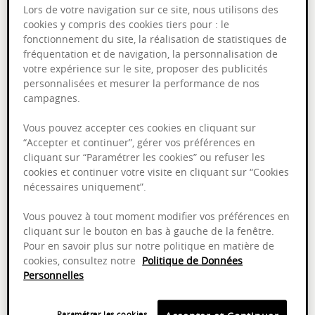
Nom
Lors de votre navigation sur ce site, nous utilisons des
cookies y compris des cookies tiers pour : le
fonctionnement du site, la réalisation de statistiques de
fréquentation et de navigation, la personnalisation de
E-mail
votre expérience sur le site, proposer des publicités
personnalisées et mesurer la performance de nos
campagnes.
Téléphone
Vous pouvez accepter ces cookies en cliquant sur
“Accepter et continuer”, gérer vos préférences en
cliquant sur “Paramétrer les cookies” ou refuser les
cookies et continuer votre visite en cliquant sur “Cookies
nécessaires uniquement”.
Mot de passe
Vous pouvez à tout moment modifier vos préférences en
cliquant sur le bouton en bas à gauche de la fenêtre.
Le mot de passe doit comporter 8 caractères minimum avec au
Pour en savoir plus sur notre politique en matière de
moins 1 majuscule, 1 minuscule et 1 chiffre.
cookies, consultez notre
Politique de Données
Personnelles
Confirmation du mot de passe
Paramétrer les cookies