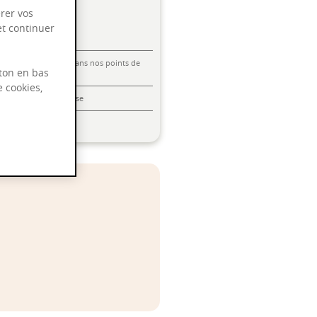
rer vos
et continuer
Livraison offerte dans nos points de
ton en bas
vente
e cookies,
Emballage anti-casse
Paiement sécurisé