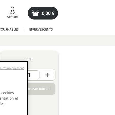
0,00 €
Compte
NTOURNABLES
EFFERVESCENTS
- soit
saires uniquement
PRODUIT INDISPONIBLE
s cookies
entation et
des