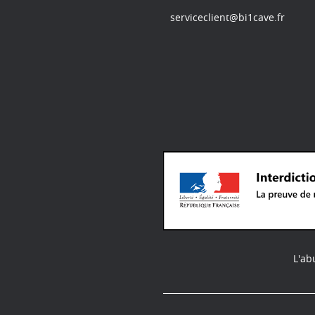
serviceclient@bi1cave.fr
L'ab