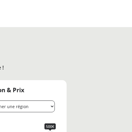
 !
on & Prix
500€