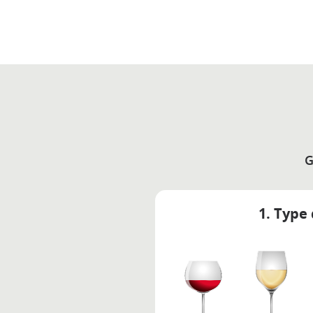
G
1. Type 