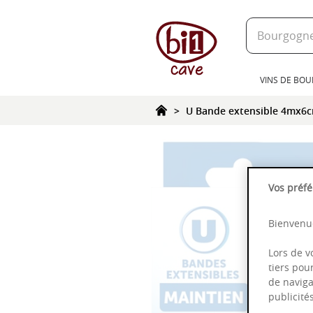
text.skipToContent
text.skipToNavigation
VINS DE BO
U Bande extensible 4mx6
Vos préfé
Bienvenue
Lors de v
tiers pou
de naviga
publicit