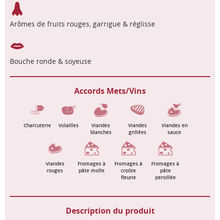
Arômes de fruits rouges, garrigue & réglisse
Bouche ronde & soyeuse
Accords Mets/Vins
Charcuterie
Volailles
Viandes
Viandes
Viandes en
blanches
grillées
sauce
Viandes
Fromages à
Fromages à
Fromages à
rouges
pâte molle
croûte
pâte
fleurie
persillée
Description du produit