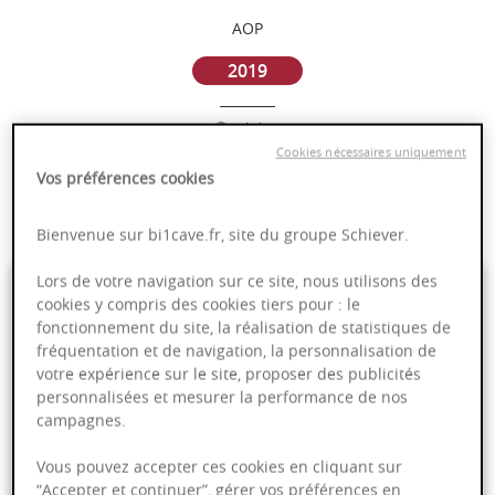
AOP
2019
Rhône
Cookies nécessaires uniquement
Vos préférences cookies
Puissant
Complexité
Bienvenue sur bi1cave.fr, site du groupe Schiever.
Lors de votre navigation sur ce site, nous utilisons des
4,99 €
cookies y compris des cookies tiers pour : le
fonctionnement du site, la réalisation de statistiques de
75cl
- soit
6,65 €
/ L
fréquentation et de navigation, la personnalisation de
votre expérience sur le site, proposer des publicités
personnalisées et mesurer la performance de nos
campagnes.
PRODUIT INDISPONIBLE
Vous pouvez accepter ces cookies en cliquant sur
“Accepter et continuer”, gérer vos préférences en