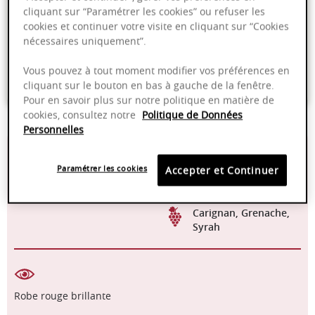
cliquant sur “Paramétrer les cookies” ou refuser les
cookies et continuer votre visite en cliquant sur “Cookies
Livraison offerte dans nos points de vente
nécessaires uniquement”.
Emballage anti-casse
Vous pouvez à tout moment modifier vos préférences en
Paiement sécurisé
cliquant sur le bouton en bas à gauche de la fenêtre.
Pour en savoir plus sur notre politique en matière de
cookies, consultez notre
Politique de Données
Personnelles
14,00%
Cuve béton
Paramétrer les cookies
Accepter et Continuer
2022 - 2025
Mécanique
Carignan, Grenache,
Syrah
Robe rouge brillante