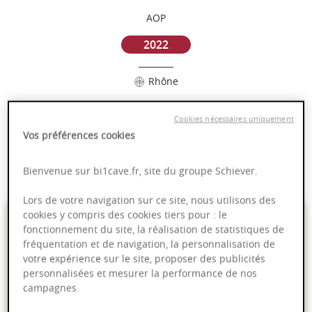
AOP
2022
Rhône
Puissant
Cookies nécessaires uniquement
Complexité
Vos préférences cookies
Epicé
Fruité
Bienvenue sur bi1cave.fr, site du groupe Schiever.
Lors de votre navigation sur ce site, nous utilisons des
14,95 €
cookies y compris des cookies tiers pour : le
fonctionnement du site, la réalisation de statistiques de
fréquentation et de navigation, la personnalisation de
75cl
- soit
19,93 €
/ L
votre expérience sur le site, proposer des publicités
personnalisées et mesurer la performance de nos
campagnes.