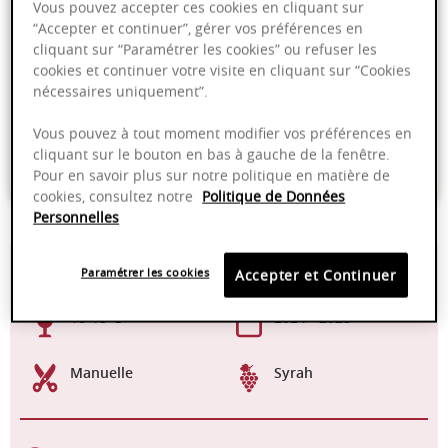
Vous pouvez accepter ces cookies en cliquant sur
PRODUIT INDISPONIBLE
“Accepter et continuer”, gérer vos préférences en
cliquant sur “Paramétrer les cookies” ou refuser les
cookies et continuer votre visite en cliquant sur “Cookies
nécessaires uniquement”.
Livraison offerte dans nos points de vente
Emballage anti-casse
Vous pouvez à tout moment modifier vos préférences en
cliquant sur le bouton en bas à gauche de la fenêtre.
Paiement sécurisé
Pour en savoir plus sur notre politique en matière de
cookies, consultez notre
Politique de Données
Personnelles
13,00%
Fûts
Paramétrer les cookies
Accepter et Continuer
16-18°C
2024 - 2028
Manuelle
Syrah