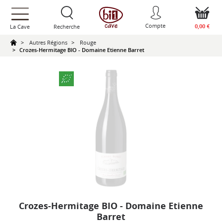
text.skipToContent
text.skipToNavigation
Compte
0,00 €
La Cave
Recherche
Autres Régions
Rouge
Crozes-Hermitage BIO - Domaine Etienne Barret
Crozes-Hermitage BIO - Domaine Etienne
Barret