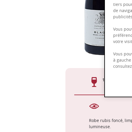
tiers pou
de naviga
publicit
Vous pouv
préférenc
votre vis
Vous pouv
à gauche 
consulte
16-18°C
Robe rubis foncé, lim
lumineuse.