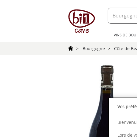
text.skipToContent
text.skipToNavigation
VINS DE BO
Bourgogne
Côte de B
Vos préfé
Bienvenue
Lors de v