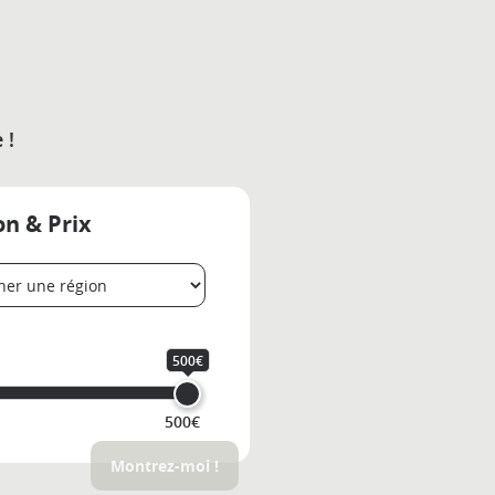
 !
on & Prix
500€
500€
Montrez-moi !