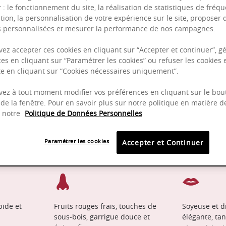
r : le fonctionnement du site, la réalisation de statistiques de fréqu
tion, la personnalisation de votre expérience sur le site, proposer 
és personnalisées et mesurer la performance de nos campagnes.
Puissant
ez accepter ces cookies en cliquant sur “Accepter et continuer”, gé
Complexité
es en cliquant sur “Paramétrer les cookies” ou refuser les cookies 
Epicé
ite en cliquant sur “Cookies nécessaires uniquement”.
Fruité
ez à tout moment modifier vos préférences en cliquant sur le bou
de la fenêtre. Pour en savoir plus sur notre politique en matière d
z notre
Politique de Données Personnelles
2025 - 2032
Pinot
Paramétrer les cookies
Accepter et Continuer
pide et
Fruits rouges frais, touches de
Soyeuse et dr
sous-bois, garrigue douce et
élégante, tani