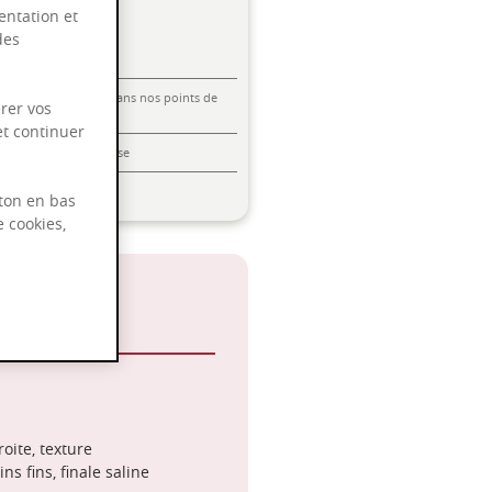
entation et
des
Livraison offerte dans nos points de
rer vos
vente
et continuer
Emballage anti-casse
Paiement sécurisé
ton en bas
e cookies,
 Noir
oite, texture
ns fins, finale saline