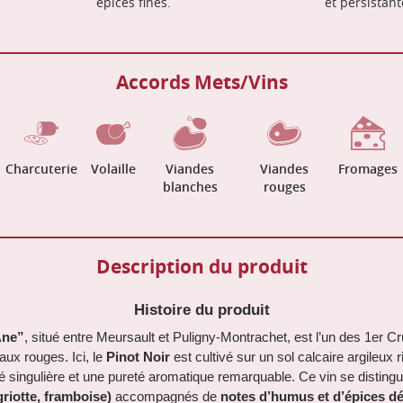
épices fines.
et persistant
Accords Mets/Vins
Charcuterie
Volaille
Viandes
Viandes
Fromages
blanches
rouges
Description du produit
Histoire du produit
Âne”
, situé entre Meursault et Puligny-Montrachet, est l’un des 1er
ux rouges. Ici, le
Pinot Noir
est cultivé sur un sol calcaire argileux
té singulière et une pureté aromatique remarquable. Ce vin se distin
riotte, framboise)
accompagnés de
notes d’humus et d’épices dé