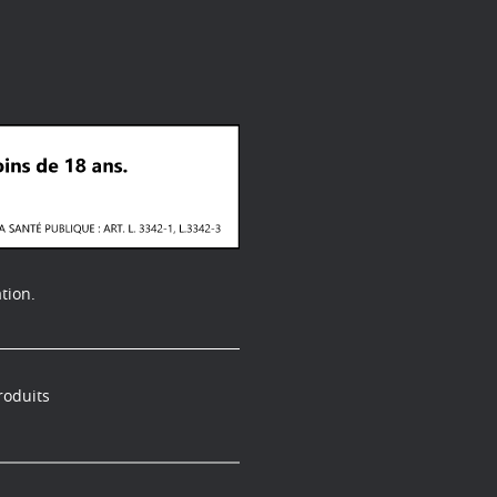
tion.
roduits