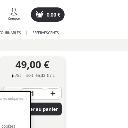
0,00 €
Compte
NTOURNABLES
EFFERVESCENTS
49,00 €
75cl
- soit
65,33 €
/ L
saires uniquement
Ajouter au panier
s cookies