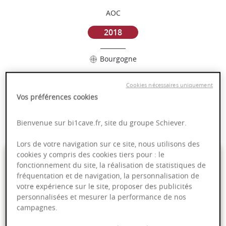
AOC
2018
Bourgogne
Puissant
Cookies nécessaires uniquement
Complexité
Vos préférences cookies
Epicé
Fruité
Bienvenue sur bi1cave.fr, site du groupe Schiever.
Lors de votre navigation sur ce site, nous utilisons des
89,00 €
cookies y compris des cookies tiers pour : le
fonctionnement du site, la réalisation de statistiques de
fréquentation et de navigation, la personnalisation de
75cl
- soit
118,67 €
/ L
votre expérience sur le site, proposer des publicités
personnalisées et mesurer la performance de nos
campagnes.