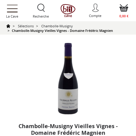
text.skipToContent
text.skipToNavigation
Compte
0,00 €
La Cave
Recherche
Sélections
Chambolle-Musigny
Chambolle-Musigny Vieilles Vignes - Domaine Frédéric Magnien
Chambolle-Musigny Vieilles Vignes -
Domaine Frédéric Magnien