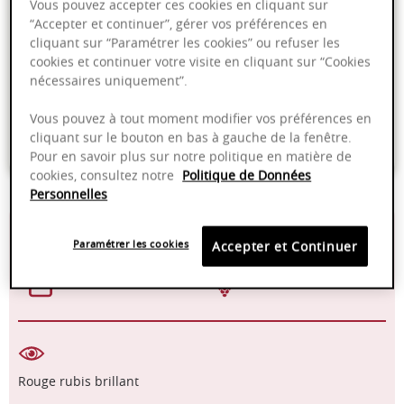
Vous pouvez accepter ces cookies en cliquant sur
Ajouter au panier
“Accepter et continuer”, gérer vos préférences en
cliquant sur “Paramétrer les cookies” ou refuser les
cookies et continuer votre visite en cliquant sur “Cookies
Livraison offerte dans nos points de vente
nécessaires uniquement”.
Emballage anti-casse
Vous pouvez à tout moment modifier vos préférences en
cliquant sur le bouton en bas à gauche de la fenêtre.
Paiement sécurisé
Pour en savoir plus sur notre politique en matière de
cookies, consultez notre
Politique de Données
Personnelles
13,50%
16 - 18°C
Paramétrer les cookies
Accepter et Continuer
2025 - 2028
Pinot noir
Rouge rubis brillant