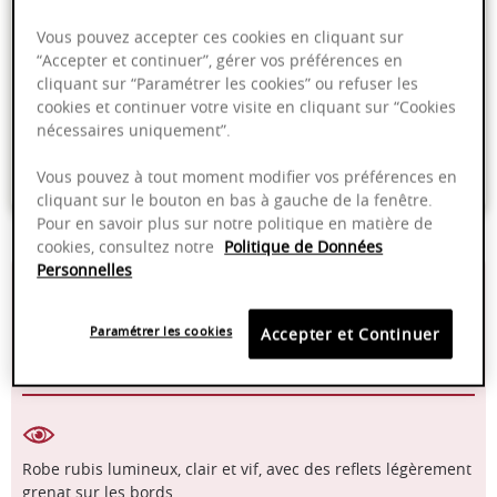
Ajouter au panier
Vous pouvez accepter ces cookies en cliquant sur
“Accepter et continuer”, gérer vos préférences en
cliquant sur “Paramétrer les cookies” ou refuser les
Livraison offerte dans nos points de vente
cookies et continuer votre visite en cliquant sur “Cookies
nécessaires uniquement”.
Emballage anti-casse
Paiement sécurisé
Vous pouvez à tout moment modifier vos préférences en
cliquant sur le bouton en bas à gauche de la fenêtre.
Pour en savoir plus sur notre politique en matière de
cookies, consultez notre
Politique de Données
Personnelles
13,50%
14-18°C
Paramétrer les cookies
Accepter et Continuer
2025 - 2030
Pinot Noir
Robe rubis lumineux, clair et vif, avec des reflets légèrement
grenat sur les bords.