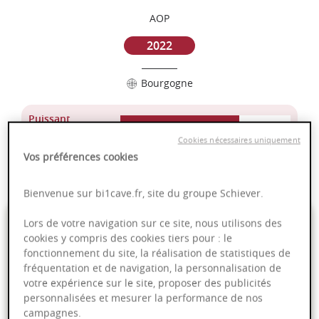
AOP
2022
Bourgogne
Puissant
Complexité
Cookies nécessaires uniquement
Epicé
Vos préférences cookies
Fruité
Bienvenue sur bi1cave.fr, site du groupe Schiever.
43,00 €
Lors de votre navigation sur ce site, nous utilisons des
cookies y compris des cookies tiers pour : le
fonctionnement du site, la réalisation de statistiques de
75cl
- soit
57,33 €
/ L
fréquentation et de navigation, la personnalisation de
votre expérience sur le site, proposer des publicités
personnalisées et mesurer la performance de nos
campagnes.