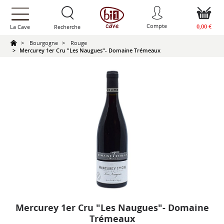
text.skipToContent
text.skipToNavigation
Compte
0,00 €
La Cave
Recherche
Bourgogne
Rouge
Mercurey 1er Cru "Les Naugues"- Domaine Trémeaux
Mercurey 1er Cru "Les Naugues"- Domaine
Trémeaux