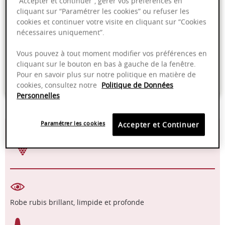
“Accepter et continuer”, gérer vos préférences en
Ajouter au panier
cliquant sur “Paramétrer les cookies” ou refuser les
cookies et continuer votre visite en cliquant sur “Cookies
nécessaires uniquement”.
Livraison offerte dans nos points de vente
Vous pouvez à tout moment modifier vos préférences en
Emballage anti-casse
cliquant sur le bouton en bas à gauche de la fenêtre.
Pour en savoir plus sur notre politique en matière de
Paiement sécurisé
cookies, consultez notre
Politique de Données
Personnelles
Paramétrer les cookies
Accepter et Continuer
15-18°C
2025 - 2030
Pinot Noir
Robe rubis brillant, limpide et profonde