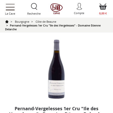
text.skipToContent
text.skipToNavigation
Compte
0,00 €
La Cave
Recherche
Bourgogne
Côte de Beaune
Pernand-Vergelesses 1er Cru "Ile des Vergelesses" - Domaine Etienne
Delarche
Pernand-Vergelesses 1er Cru "Ile des