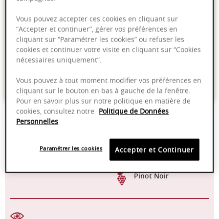
Ajouter au panier
Vous pouvez accepter ces cookies en cliquant sur
“Accepter et continuer”, gérer vos préférences en
cliquant sur “Paramétrer les cookies” ou refuser les
Livraison offerte dans nos points de vente
cookies et continuer votre visite en cliquant sur “Cookies
nécessaires uniquement”.
Emballage anti-casse
Vous pouvez à tout moment modifier vos préférences en
Paiement sécurisé
cliquant sur le bouton en bas à gauche de la fenêtre.
Pour en savoir plus sur notre politique en matière de
cookies, consultez notre
Politique de Données
Personnelles
13,00%
16-18°C
Paramétrer les cookies
Accepter et Continuer
2024 - 2030
Manuelle
Pinot Noir