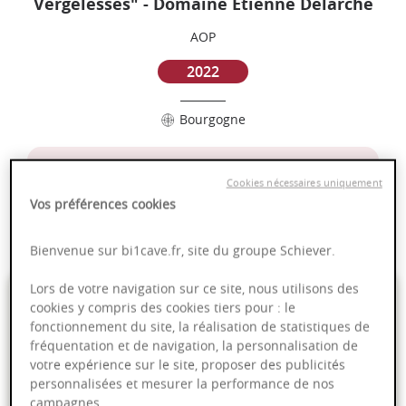
Vergelesses" - Domaine Etienne Delarche
AOP
2022
Bourgogne
Puissant
Cookies nécessaires uniquement
Complexité
Vos préférences cookies
Epicé
Fruité
Bienvenue sur bi1cave.fr, site du groupe Schiever.
Lors de votre navigation sur ce site, nous utilisons des
49,00 €
cookies y compris des cookies tiers pour : le
fonctionnement du site, la réalisation de statistiques de
75cl
- soit
65,33 €
/ L
fréquentation et de navigation, la personnalisation de
votre expérience sur le site, proposer des publicités
personnalisées et mesurer la performance de nos
campagnes.