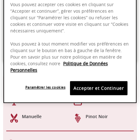
Vous pouvez accepter ces cookies en cliquant sur
PRODUIT INDISPONIBLE
“Accepter et continuer”, gérer vos préférences en
cliquant sur “Paramétrer les cookies” ou refuser les
cookies et continuer votre visite en cliquant sur “Cookies
Livraison offerte dans nos points de vente
nécessaires uniquement”.
Emballage anti-casse
Vous pouvez à tout moment modifier vos préférences en
cliquant sur le bouton en bas à gauche de la fenêtre.
Paiement sécurisé
Pour en savoir plus sur notre politique en matière de
cookies, consultez notre
Politique de Données
Personnelles
13,00%
Cuve
Paramétrer les cookies
Accepter et Continuer
12-14°C
2024 - 2029
Manuelle
Pinot Noir