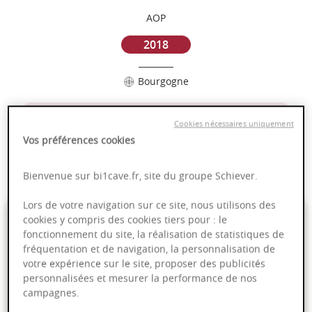
AOP
2018
Bourgogne
Puissant
Cookies nécessaires uniquement
Complexité
Vos préférences cookies
Epicé
Fruité
Bienvenue sur bi1cave.fr, site du groupe Schiever.
Lors de votre navigation sur ce site, nous utilisons des
59,00 €
cookies y compris des cookies tiers pour : le
fonctionnement du site, la réalisation de statistiques de
fréquentation et de navigation, la personnalisation de
75cl
- soit
78,67 €
/ L
votre expérience sur le site, proposer des publicités
personnalisées et mesurer la performance de nos
campagnes.