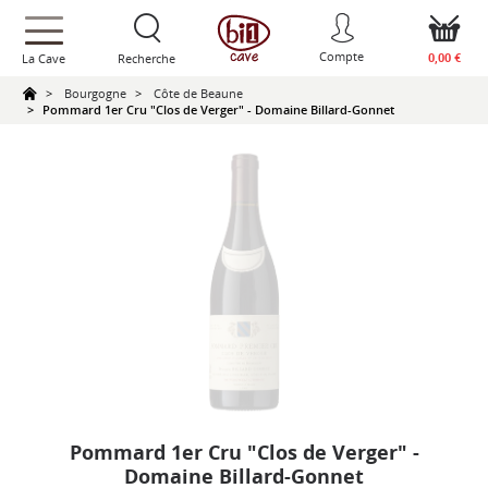
text.skipToContent
text.skipToNavigation
Compte
0,00 €
La Cave
Recherche
Bourgogne
Côte de Beaune
Pommard 1er Cru "Clos de Verger" - Domaine Billard-Gonnet
Pommard 1er Cru "Clos de Verger" -
Domaine Billard-Gonnet