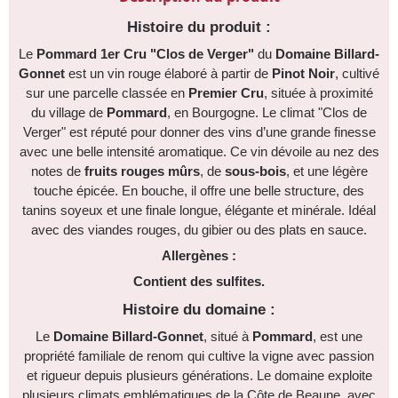
Histoire du produit :
Le
Pommard 1er Cru "Clos de Verger"
du
Domaine Billard-
Gonnet
est un vin rouge élaboré à partir de
Pinot Noir
, cultivé
sur une parcelle classée en
Premier Cru
, située à proximité
du village de
Pommard
, en Bourgogne. Le climat "Clos de
Verger" est réputé pour donner des vins d’une grande finesse
avec une belle intensité aromatique. Ce vin dévoile au nez des
notes de
fruits rouges mûrs
, de
sous-bois
, et une légère
touche épicée. En bouche, il offre une belle structure, des
tanins soyeux et une finale longue, élégante et minérale. Idéal
avec des viandes rouges, du gibier ou des plats en sauce.
Allergènes :
Contient des sulfites.
Histoire du domaine :
Le
Domaine Billard-Gonnet
, situé à
Pommard
, est une
propriété familiale de renom qui cultive la vigne avec passion
et rigueur depuis plusieurs générations. Le domaine exploite
plusieurs climats emblématiques de la Côte de Beaune, avec