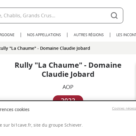
URGOGNE
NOS APPELLATIONS
AUTRES RÉGIONS
LES INCO
Rully "La Chaume" - Domaine Claudie Jobard
Rully "La Chaume" - Domaine
Claudie Jobard
AOP
2022
Cookies néces
rences cookies
Bourgogne
 sur bi1cave.fr, site du groupe Schiever.