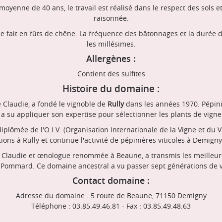
oyenne de 40 ans, le travail est réalisé dans le respect des sols et
raisonnée.
e fait en fûts de chêne. La fréquence des bâtonnages et la durée d
les millésimes.
Allergènes :
Contient des sulfites
Histoire du domaine :
e Claudie, a fondé le vignoble de
Rully
dans les années 1970. Pépinié
a su appliquer son expertise pour sélectionner les plants de vigne 
iplômée de l'O.I.V. (Organisation Internationale de la Vigne et du
ations à Rully et continue l'activité de pépinières viticoles à Demigny
e Claudie et œnologue renommée à Beaune, a transmis les meilleu
à Pommard. Ce domaine ancestral a vu passer sept générations de 
Contact domaine :
Adresse du domaine : 5 route de Beaune, 71150 Demigny
Téléphone : 03.85.49.46.81 - Fax : 03.85.49.48.63