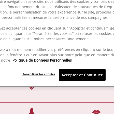
otre navigation sur ce site, nous utilisons des cookies y compris de
r : le fonctionnement du site, la réalisation de statistiques de fréqu
tion, la personnalisation de votre expérience sur le site, proposer 
és personnalisées et mesurer la performance de nos campagnes.
Puissant
Complexité
ez accepter ces cookies en cliquant sur “Accepter et continuer”, gé
es en cliquant sur “Paramétrer les cookies” ou refuser les cookies 
Epicé
ite en cliquant sur “Cookies nécessaires uniquement”.
Fruité
ez à tout moment modifier vos préférences en cliquant sur le bou
de la fenêtre. Pour en savoir plus sur notre politique en matière d
z notre
Politique de Données Personnelles
Cuves
2024 -
Paramétrer les cookies
Accepter et Continuer
Pinot Noir