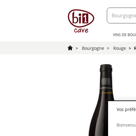
text.skipToContent
text.skipToNavigation
VINS DE BO
Bourgogne
Rouge
Vos préfé
Bienvenue