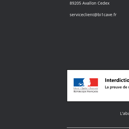
89205 Avallon Cedex
serviceclient@bi1cave.fr
L'ab