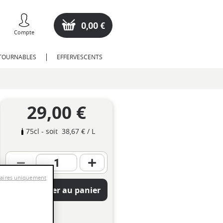
0,00 €
Compte
NTOURNABLES
EFFERVESCENTS
29,00 €
75cl
- soit
38,67 €
/ L
saires uniquement
Ajouter au panier