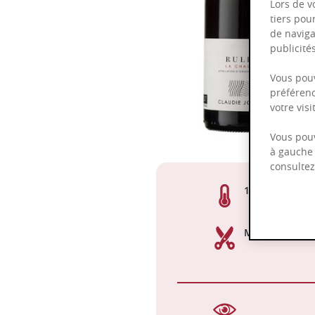
Lors de v
tiers pou
de naviga
publicit
Vous pouv
préférenc
votre vis
Vous pouv
à gauche 
consulte
13,50%
Manuelle