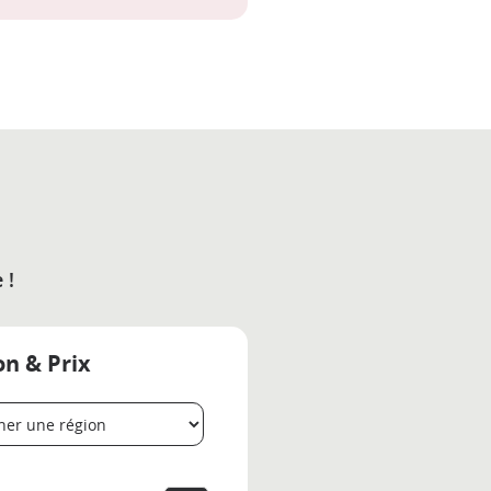
 !
on & Prix