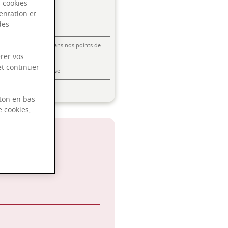
s cookies
entation et
des
Livraison offerte dans nos points de
vente
rer vos
et continuer
Emballage anti-casse
Paiement sécurisé
ton en bas
e cookies,
 2039