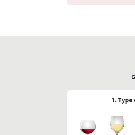
G
1. Type 