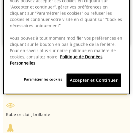
Vous pouvez accepter ces cookies en cliquant sur
“Accepter et continuer”, gérer vos préférences en
cliquant sur “Paramétrer les cookies” ou refuser les
Livraison offerte dans nos points de vente
cookies et continuer votre visite en cliquant sur “Cookies
Emballage anti-casse
nécessaires uniquement”.
Paiement sécurisé
Vous pouvez à tout moment modifier vos préférences en
cliquant sur le bouton en bas à gauche de la fenêtre.
Pour en savoir plus sur notre politique en matière de
cookies, consultez notre
Politique de Données
Personnelles
12,50%
8-14°C
Paramétrer les cookies
Accepter et Continuer
2025 - 2028
Chardonnay
Robe or clair, brillante