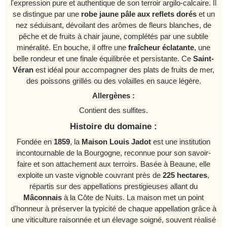
l'expression pure et authentique de son terroir argilo-calcaire. Il
se distingue par une
robe jaune pâle aux reflets dorés
et un
nez séduisant, dévoilant des arômes de fleurs blanches, de
pêche et de fruits à chair jaune, complétés par une subtile
minéralité. En bouche, il offre une
fraîcheur éclatante
, une
belle rondeur et une finale équilibrée et persistante. Ce
Saint-
Véran
est idéal pour accompagner des plats de fruits de mer,
des poissons grillés ou des volailles en sauce légère.
Allergènes :
Contient des sulfites.
Histoire du domaine :
Fondée en
1859
, la
Maison Louis Jadot
est une institution
incontournable de la Bourgogne, reconnue pour son savoir-
faire et son attachement aux terroirs. Basée à Beaune, elle
exploite un vaste vignoble couvrant près de
225 hectares
,
répartis sur des appellations prestigieuses allant du
Mâconnais
à la Côte de Nuits. La maison met un point
d’honneur à préserver la typicité de chaque appellation grâce à
une viticulture raisonnée et un élevage soigné, souvent réalisé