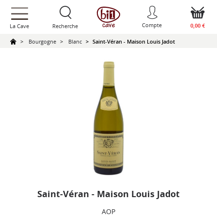
text.skipToContent
text.skipToNavigation
Compte
0,00 €
La Cave
Recherche
Bourgogne
Blanc
Saint-Véran - Maison Louis Jadot
Saint-Véran - Maison Louis Jadot
AOP