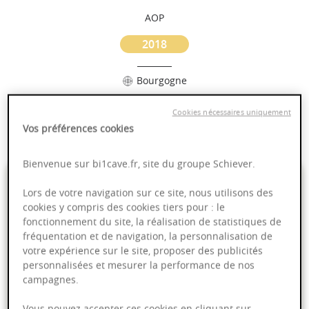
AOP
2018
Bourgogne
Cookies nécessaires uniquement
Puissant
Vos préférences cookies
Complexité
Bienvenue sur bi1cave.fr, site du groupe Schiever.
9,95 €
Lors de votre navigation sur ce site, nous utilisons des
cookies y compris des cookies tiers pour : le
75cl
- soit
13,27 €
/ L
fonctionnement du site, la réalisation de statistiques de
fréquentation et de navigation, la personnalisation de
votre expérience sur le site, proposer des publicités
personnalisées et mesurer la performance de nos
campagnes.
Ajouter au panier
Vous pouvez accepter ces cookies en cliquant sur