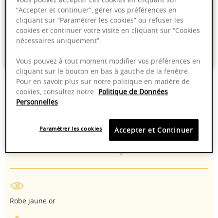
“Accepter et continuer”, gérer vos préférences en
Livraison offerte dans nos points de vente
cliquant sur “Paramétrer les cookies” ou refuser les
cookies et continuer votre visite en cliquant sur “Cookies
Emballage anti-casse
nécessaires uniquement”.
Paiement sécurisé
Vous pouvez à tout moment modifier vos préférences en
cliquant sur le bouton en bas à gauche de la fenêtre.
Pour en savoir plus sur notre politique en matière de
cookies, consultez notre
Politique de Données
13,00%
Elevage traditionnel
Personnelles
en cuve
2022 - 2025
Mécanique
Paramétrer les cookies
Accepter et Continuer
Chardonnay
Robe jaune or