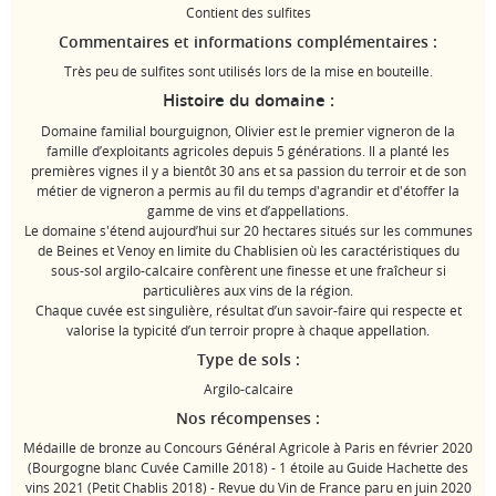
Contient des sulfites
Commentaires et informations complémentaires :
Très peu de sulfites sont utilisés lors de la mise en bouteille.
Histoire du domaine :
Domaine familial bourguignon, Olivier est le premier vigneron de la
famille d’exploitants agricoles depuis 5 générations. Il a planté les
premières vignes il y a bientôt 30 ans et sa passion du terroir et de son
métier de vigneron a permis au fil du temps d'agrandir et d'étoffer la
gamme de vins et d’appellations.
Le domaine s'étend aujourd’hui sur 20 hectares situés sur les communes
de Beines et Venoy en limite du Chablisien où les caractéristiques du
sous-sol argilo-calcaire confèrent une finesse et une fraîcheur si
particulières aux vins de la région.
Chaque cuvée est singulière, résultat d’un savoir-faire qui respecte et
valorise la typicité d’un terroir propre à chaque appellation.
Type de sols :
Argilo-calcaire
Nos récompenses :
Médaille de bronze au Concours Général Agricole à Paris en février 2020
(Bourgogne blanc Cuvée Camille 2018) - 1 étoile au Guide Hachette des
vins 2021 (Petit Chablis 2018) - Revue du Vin de France paru en juin 2020