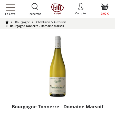
text.skipToContent
text.skipToNavigation
Compte
0,00 €
La Cave
Recherche
Bourgogne
Chablisien & Auxerrois
Bourgogne Tonnerre - Domaine Marsoif
Bourgogne Tonnerre - Domaine Marsoif