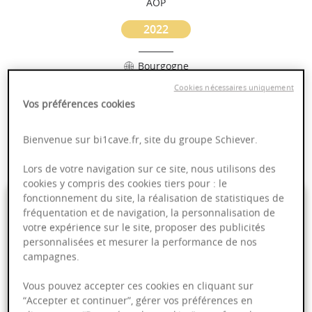
AOP
2022
Bourgogne
Cookies nécessaires uniquement
Puissant
Vos préférences cookies
Complexité
Epicé
Bienvenue sur bi1cave.fr, site du groupe Schiever.
Fruité
Lors de votre navigation sur ce site, nous utilisons des
cookies y compris des cookies tiers pour : le
10,95 €
fonctionnement du site, la réalisation de statistiques de
fréquentation et de navigation, la personnalisation de
votre expérience sur le site, proposer des publicités
75cl
- soit
14,60 €
/ L
personnalisées et mesurer la performance de nos
campagnes.
Vous pouvez accepter ces cookies en cliquant sur
“Accepter et continuer”, gérer vos préférences en