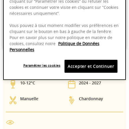
Ajouter au panier
cliquant sur “Paramétrer les cookies” ou refuser les
cookies et continuer votre visite en cliquant sur “Cookies
nécessaires uniquement”.
Livraison offerte dans nos points de vente
Vous pouvez à tout moment modifier vos préférences en
Emballage anti-casse
cliquant sur le bouton en bas à gauche de la fenêtre.
Pour en savoir plus sur notre politique en matière de
Paiement sécurisé
cookies, consultez notre
Politique de Données
Personnelles
Paramétrer les cookies
Accepter et Continuer
12,50%
En cuves inox
10-12°C
2024 - 2027
Manuelle
Chardonnay