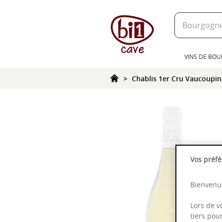
text.skipToContent
text.skipToNavigation
VINS DE BO
Chablis 1er Cru Vaucoupin
Vos préfé
Bienvenue
Lors de v
tiers pou