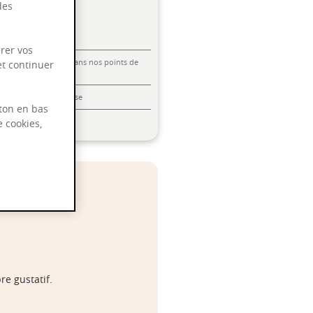
des
rer vos
Livraison offerte dans nos points de
et continuer
vente
Emballage anti-casse
ton en bas
Paiement sécurisé
e cookies,
re gustatif.