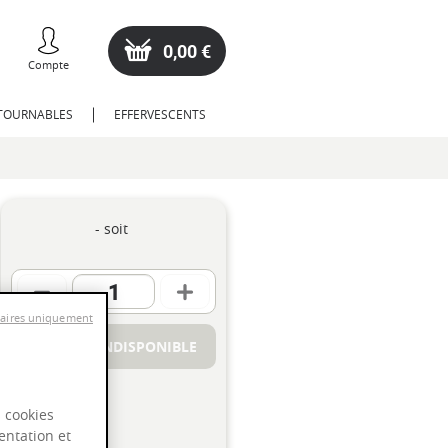
0,00 €
Compte
NTOURNABLES
EFFERVESCENTS
- soit
saires uniquement
PRODUIT INDISPONIBLE
s cookies
entation et