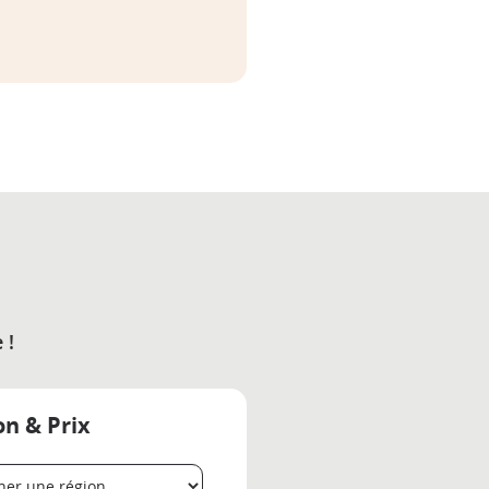
 !
on & Prix