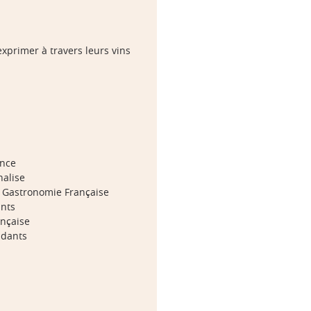
exprimer à travers leurs vins
ance
nalise
a Gastronomie Française
ants
ançaise
ndants