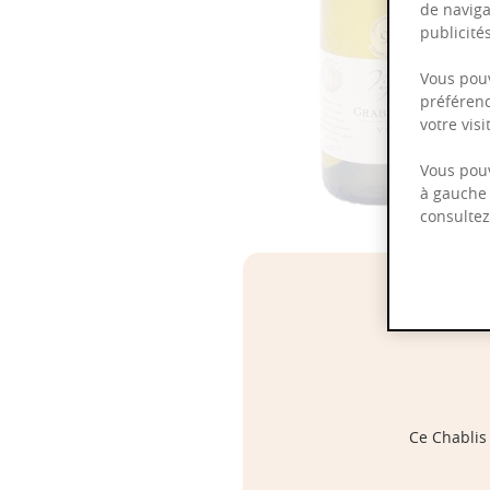
de naviga
publicit
Vous pouv
préférenc
votre vis
Vous pouv
à gauche 
consulte
Ce Chablis 