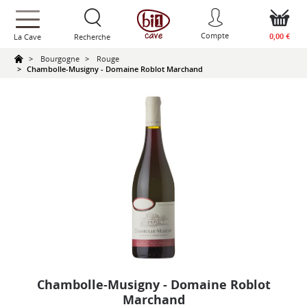
text.skipToContent
text.skipToNavigation
Compte
0,00 €
La Cave
Recherche
Bourgogne
Rouge
Chambolle-Musigny - Domaine Roblot Marchand
Chambolle-Musigny - Domaine Roblot
Marchand