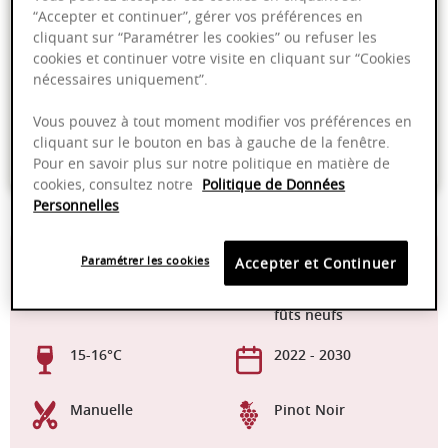
“Accepter et continuer”, gérer vos préférences en
Ajouter au panier
cliquant sur “Paramétrer les cookies” ou refuser les
cookies et continuer votre visite en cliquant sur “Cookies
nécessaires uniquement”.
Livraison offerte dans nos points de vente
Emballage anti-casse
Vous pouvez à tout moment modifier vos préférences en
cliquant sur le bouton en bas à gauche de la fenêtre.
Paiement sécurisé
Pour en savoir plus sur notre politique en matière de
cookies, consultez notre
Politique de Données
Personnelles
13,00%
De 16 à 18 mois en
Paramétrer les cookies
Accepter et Continuer
fûts de chêne dont
maximum 30% de
fûts neufs
15-16°C
2022 - 2030
Manuelle
Pinot Noir