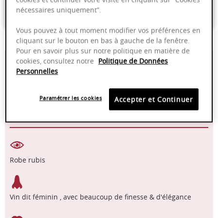
nécessaires uniquement”.
Paiement sécurisé
Vous pouvez à tout moment modifier vos préférences en
cliquant sur le bouton en bas à gauche de la fenêtre.
Pour en savoir plus sur notre politique en matière de
13,50%
15 mois en fûts
cookies, consultez notre
Politique de Données
neufs
Personnelles
2024 - 2039
Manuelle
Paramétrer les cookies
Accepter et Continuer
Pinot Noir
Robe rubis
Vin dit féminin , avec beaucoup de finesse & d'élégance