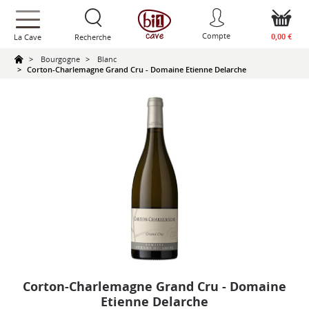
text.skipToContent
text.skipToNavigation
Compte
0,00 €
La Cave
Recherche
Bourgogne
Blanc
Corton-Charlemagne Grand Cru - Domaine Etienne Delarche
Corton-Charlemagne Grand Cru - Domaine
Etienne Delarche