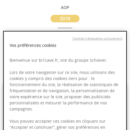
AOP
2019
Bourgogne
Cookies nécessaires uniquement
Vos préférences cookies
Puissant
Complexité
Bienvenue sur bi1cave.fr, site du groupe Schiever.
Epicé
Fruité
Lors de votre navigation sur ce site, nous utilisons des
cookies y compris des cookies tiers pour : le
fonctionnement du site, la réalisation de statistiques de
99,00 €
fréquentation et de navigation, la personnalisation de
votre expérience sur le site, proposer des publicités
personnalisées et mesurer la performance de nos
75cl
- soit
132,00 €
/ L
campagnes.
Vous pouvez accepter ces cookies en cliquant sur
“Accepter et continuer”, gérer vos préférences en