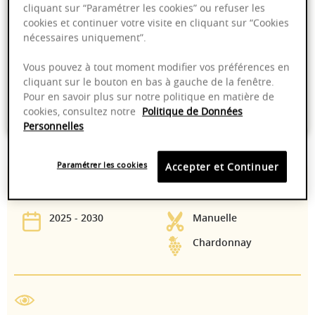
cliquant sur “Paramétrer les cookies” ou refuser les
Ajouter au panier
cookies et continuer votre visite en cliquant sur “Cookies
nécessaires uniquement”.
Livraison offerte dans nos points de vente
Vous pouvez à tout moment modifier vos préférences en
cliquant sur le bouton en bas à gauche de la fenêtre.
Emballage anti-casse
Pour en savoir plus sur notre politique en matière de
Paiement sécurisé
cookies, consultez notre
Politique de Données
Personnelles
Paramétrer les cookies
Accepter et Continuer
13,50%
Fûts de chêne
2025 - 2030
Manuelle
Chardonnay