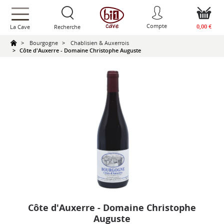
text.skipToContent
text.skipToNavigation
Compte
0,00 €
La Cave
Recherche
Bourgogne
Chablisien & Auxerrois
Côte d'Auxerre - Domaine Christophe Auguste
Côte d'Auxerre - Domaine Christophe
Auguste