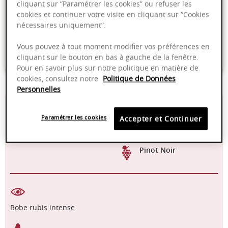
cliquant sur “Paramétrer les cookies” ou refuser les
cookies et continuer votre visite en cliquant sur “Cookies
Livraison offerte dans nos points de vente
nécessaires uniquement”.
Emballage anti-casse
Vous pouvez à tout moment modifier vos préférences en
Paiement sécurisé
cliquant sur le bouton en bas à gauche de la fenêtre.
Pour en savoir plus sur notre politique en matière de
cookies, consultez notre
Politique de Données
Personnelles
12,50%
Cuve inox
Paramétrer les cookies
Accepter et Continuer
2022 - 2025
Mécanique
Pinot Noir
Robe rubis intense