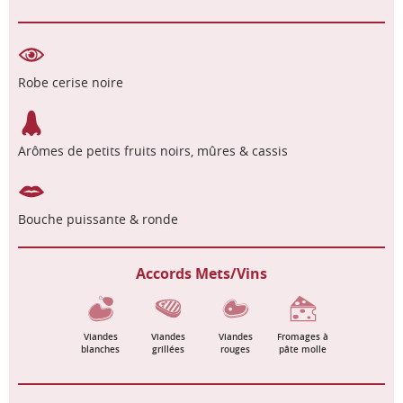
Robe cerise noire
Arômes de petits fruits noirs, mûres & cassis
Bouche puissante & ronde
Accords Mets/Vins
Viandes
Viandes
Viandes
Fromages à
blanches
grillées
rouges
pâte molle