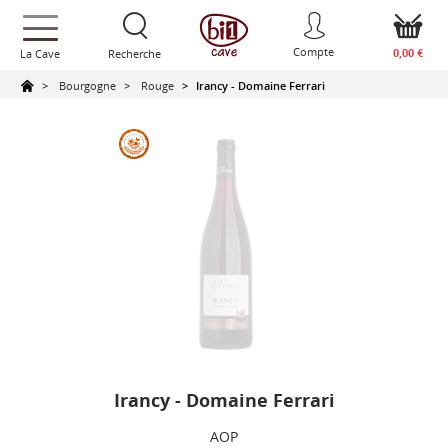
text.skipToContent
text.skipToNavigation
Compte
0,00 €
La Cave
Recherche
Bourgogne
Rouge
Irancy - Domaine Ferrari
Irancy - Domaine Ferrari
AOP