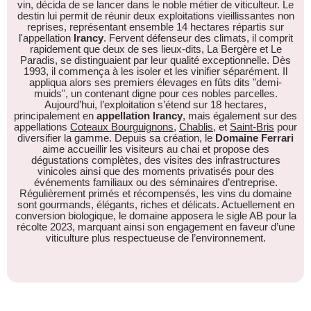
vin, décida de se lancer dans le noble métier de viticulteur. Le
destin lui permit de réunir deux exploitations vieillissantes non
reprises, représentant ensemble 14 hectares répartis sur
l'appellation
Irancy
. Fervent défenseur des climats, il comprit
rapidement que deux de ses lieux-dits, La Bergère et Le
Paradis, se distinguaient par leur qualité exceptionnelle. Dès
1993, il commença à les isoler et les vinifier séparément. Il
appliqua alors ses premiers élevages en fûts dits "demi-
muids", un contenant digne pour ces nobles parcelles.
Aujourd’hui, l’exploitation s’étend sur 18 hectares,
principalement en
appellation Irancy
, mais également sur des
appellations
Coteaux Bourguignons
,
Chablis
, et
Saint-Bris
pour
diversifier la gamme. Depuis sa création, le
Domaine Ferrari
aime accueillir les visiteurs au chai et propose des
dégustations complètes, des visites des infrastructures
vinicoles ainsi que des moments privatisés pour des
événements familiaux ou des séminaires d’entreprise.
Régulièrement primés et récompensés, les vins du domaine
sont gourmands, élégants, riches et délicats. Actuellement en
conversion biologique, le domaine apposera le sigle AB pour la
récolte 2023, marquant ainsi son engagement en faveur d’une
viticulture plus respectueuse de l’environnement.