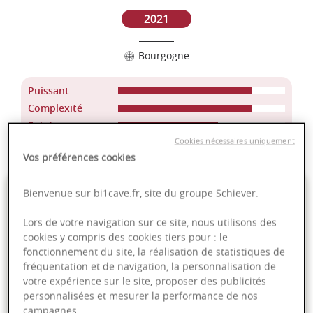
2021
Bourgogne
Puissant
Complexité
Epicé
Cookies nécessaires uniquement
Fruité
Vos préférences cookies
14,95 €
Bienvenue sur bi1cave.fr, site du groupe Schiever.
Lors de votre navigation sur ce site, nous utilisons des
75cl
- soit
19,93 €
/ L
cookies y compris des cookies tiers pour : le
fonctionnement du site, la réalisation de statistiques de
fréquentation et de navigation, la personnalisation de
votre expérience sur le site, proposer des publicités
personnalisées et mesurer la performance de nos
PRODUIT INDISPONIBLE
campagnes.