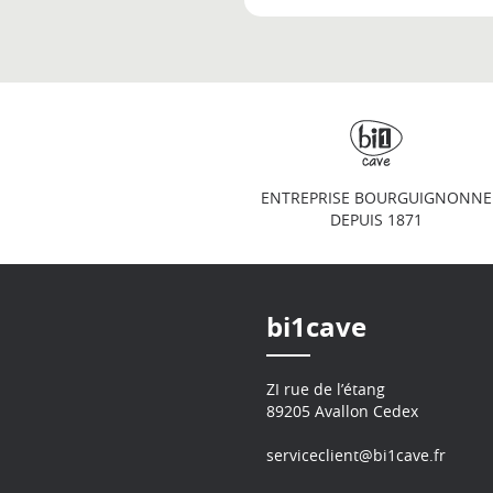
ENTREPRISE BOURGUIGNONNE
DEPUIS 1871
bi1cave
ZI rue de l’étang
89205 Avallon Cedex
serviceclient@bi1cave.fr