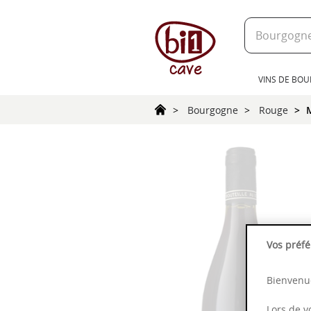
text.skipToContent
text.skipToNavigation
VINS DE BO
Bourgogne
Rouge
Vos préfé
Bienvenue
Lors de v