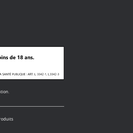
tion.
roduits