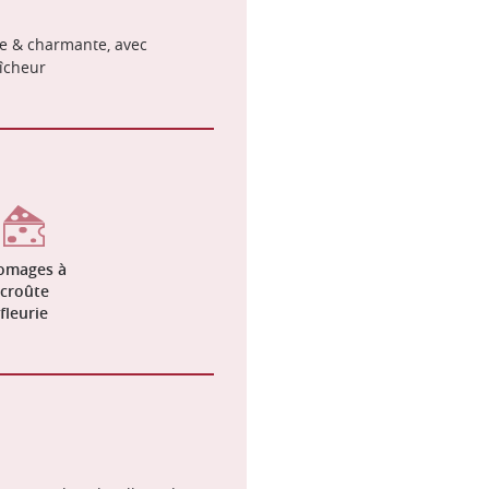
e & charmante, avec
aîcheur
omages à
croûte
fleurie