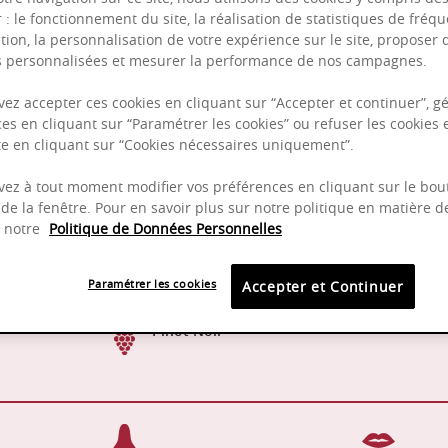
r : le fonctionnement du site, la réalisation de statistiques de fréqu
tion, la personnalisation de votre expérience sur le site, proposer 
és personnalisées et mesurer la performance de nos campagnes.
ez accepter ces cookies en cliquant sur “Accepter et continuer”, gé
es en cliquant sur “Paramétrer les cookies” ou refuser les cookies 
Puissant
ite en cliquant sur “Cookies nécessaires uniquement”.
Complexité
ez à tout moment modifier vos préférences en cliquant sur le bou
de la fenêtre. Pour en savoir plus sur notre politique en matière d
z notre
Politique de Données Personnelles
16-18°C
2023 -
Paramétrer les cookies
Accepter et Continuer
Pinot Noir