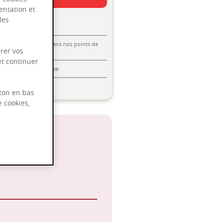
entation et
des
Livraison offerte dans nos points de
rer vos
vente
et continuer
Emballage anti-casse
Paiement sécurisé
ton en bas
e cookies,
 2028