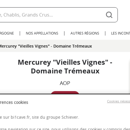
URGOGNE
NOS APPELLATIONS
AUTRES RÉGIONS
LES INCO
Mercurey "Vieilles Vignes" - Domaine Trémeaux
Mercurey "Vieilles Vignes" -
Domaine Trémeaux
AOP
2022
Cookies néces
rences cookies
Bourgogne
 sur bi1cave.fr, site du groupe Schiever.
otre navigation sur ce site, nous utilisons des cookies y compris de