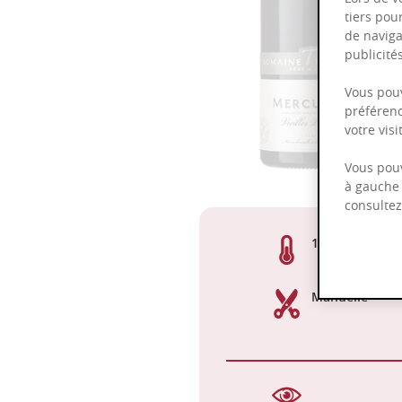
tiers pou
de naviga
publicit
Vous pouv
préférenc
votre vis
Vous pouv
à gauche 
consulte
13,00%
Manuelle