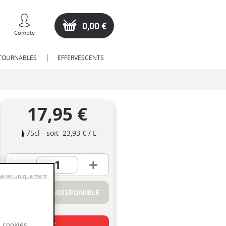
0,00 €
Compte
NTOURNABLES
EFFERVESCENTS
17,95 €
75cl
- soit
23,93 €
/ L
saires uniquement
PRODUIT INDISPONIBLE
s cookies
Coup de Cœur