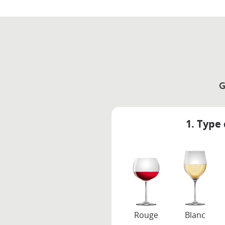
G
1. Type 
Rouge
Blanc