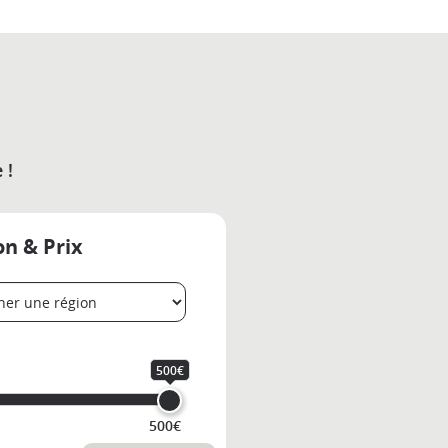
 !
on & Prix
500€
500€