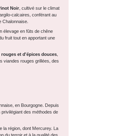
inot Noir
, cultivé sur le climat
rgilo-calcaires, conférant au
e Chalonnaise.
'un élevage en fûts de chêne
 fruit tout en apportant une
s rouges et d'épices douces
,
des viandes rouges grillées, des
onnaise, en Bourgogne. Depuis
n privilégiant des méthodes de
e la région, dont Mercurey. La
n du terroir et à la qualité des