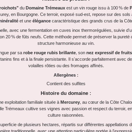
roichots"
du
Domaine Trémeaux
est un vin rouge issu à 100 % de
P
urey, en Bourgogne. Ce terroir, exposé sud-est, repose sur des sols a
inéralité
et une
élégance
caractéristique des grands crus de la Côt
onnelle, avec une fermentation en cuves inox thermorégulées, suivie d
on 20 % de fûts neufs. Cette méthode permet de préserver la pureté du
structure harmonieuse au vin.
ingue par sa
robe rouge rubis brillante
, son
nez expressif de fruit
 tanins fins et à la finale persistante. Il s'accorde parfaitement avec 
volailles rôties ou des fromages affinés.
Allergènes :
Contient des sulfites
Histoire du domaine :
e exploitation familiale située à
Mercurey
, au cœur de la Côte Chal
ille Trémeaux cultive ses vignes avec passion et respect du terroir, e
culture raisonnées.
perficie de plusieurs hectares, répartis sur différentes appellations d
nière traditionnelle, avec une attention particulière portée à l'expressio