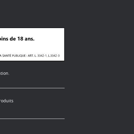
tion.
roduits