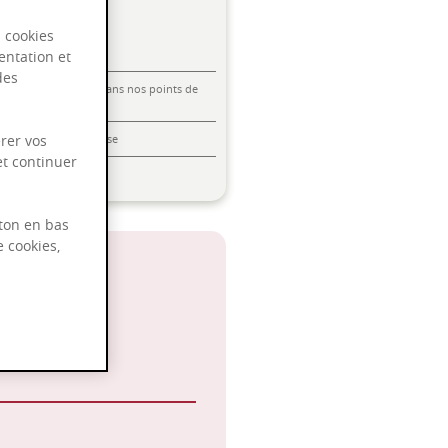
s cookies
entation et
des
Livraison offerte dans nos points de
vente
Emballage anti-casse
rer vos
et continuer
Paiement sécurisé
ton en bas
e cookies,
 2030