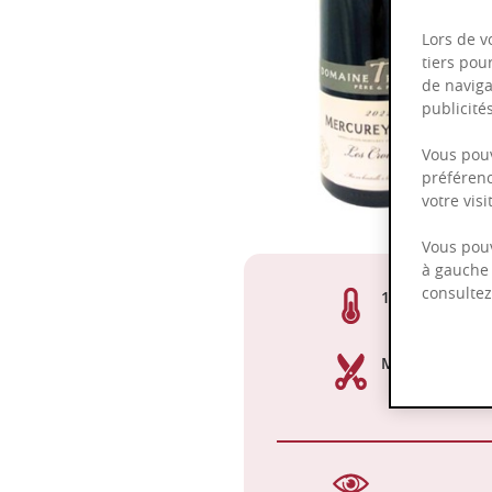
Lors de v
tiers pou
de naviga
publicit
Vous pouv
préférenc
votre vis
Vous pouv
à gauche 
consulte
13,00%
Manuelle