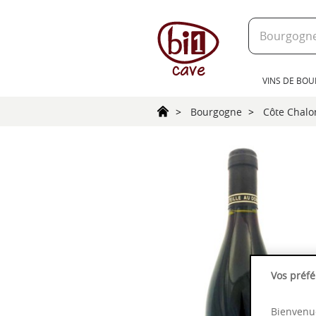
text.skipToContent
text.skipToNavigation
VINS DE BO
Bourgogne
Côte Chalo
Vos préfé
Bienvenue