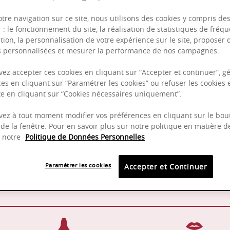
otre navigation sur ce site, nous utilisons des cookies y compris de
r : le fonctionnement du site, la réalisation de statistiques de fréqu
Puissant
tion, la personnalisation de votre expérience sur le site, proposer 
és personnalisées et mesurer la performance de nos campagnes.
Complexité
Epicé
ez accepter ces cookies en cliquant sur “Accepter et continuer”, gé
es en cliquant sur “Paramétrer les cookies” ou refuser les cookies 
Fruité
ite en cliquant sur “Cookies nécessaires uniquement”.
ez à tout moment modifier vos préférences en cliquant sur le bou
de la fenêtre. Pour en savoir plus sur notre politique en matière d
z notre
Politique de Données Personnelles
15 - 18°C
2025 -
Paramétrer les cookies
Accepter et Continuer
Pinot Noir