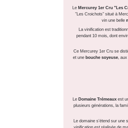
Le
Mercurey 1er Cru "Les C
"Les Croichots" situé à Merc
vin une belle
m
La vinification est traditi
pendant 10 mois, dont envir
Ce Mercurey 1er Cru se dist
et une
bouche soyeuse
, aux
Le
Domaine Trémeaux
est un
plusieurs générations, la fam
Le domaine s'étend sur une su
vinification est réalisée de ma