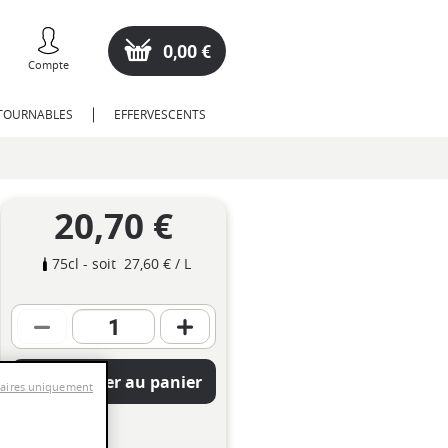
0,00 €
Compte
NTOURNABLES
EFFERVESCENTS
20,70 €
75cl
- soit
27,60 €
/ L
Ajouter au panier
saires uniquement