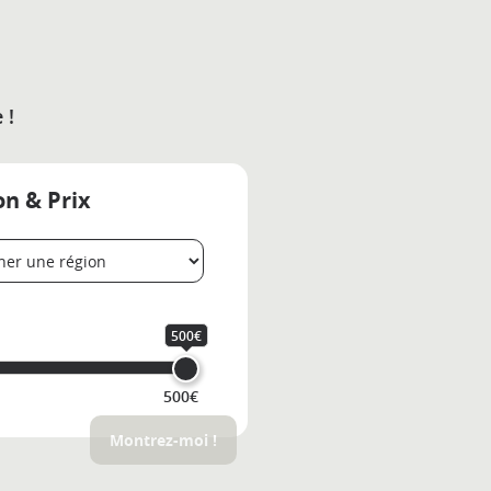
 !
on & Prix
500€
500€
Montrez-moi !