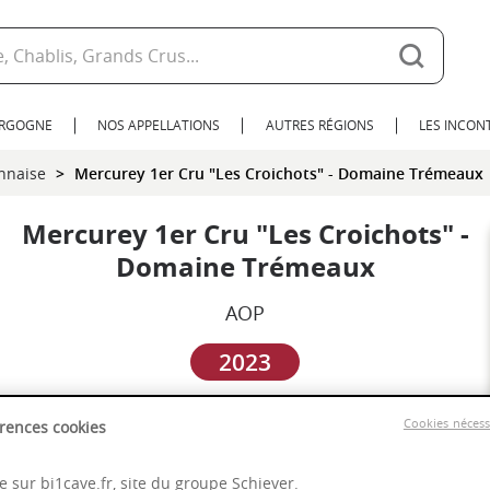
URGOGNE
NOS APPELLATIONS
AUTRES RÉGIONS
LES INCO
nnaise
Mercurey 1er Cru "Les Croichots" - Domaine Trémeaux
Mercurey 1er Cru "Les Croichots" -
Domaine Trémeaux
AOP
2023
Bourgogne
Cookies néces
rences cookies
 sur bi1cave.fr, site du groupe Schiever.