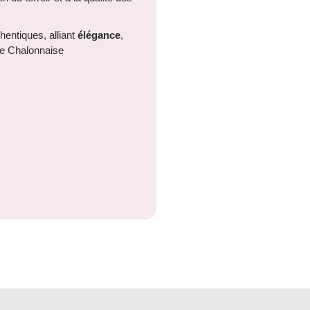
entiques, alliant
élégance
,
ôte Chalonnaise