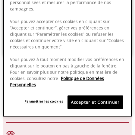
personnalisées et mesurer la performance de nos
PRODUIT INDISPONIBLE
campagnes.
Vous pouvez accepter ces cookies en cliquant sur
Livraison offerte dans nos points de vente
“Accepter et continuer”, gérer vos préférences en
cliquant sur “Paramétrer les cookies” ou refuser les
Emballage anti-casse
cookies et continuer votre visite en cliquant sur “Cookies
Paiement sécurisé
nécessaires uniquement”.
Vous pouvez à tout moment modifier vos préférences en
cliquant sur le bouton en bas à gauche de la fenêtre.
Pour en savoir plus sur notre politique en matière de
14,00%
100 % fût neuf
cookies, consultez notre
Politique de Données
Personnelles
14 - 16°C
2024 - 2028
Paramétrer les cookies
Accepter et Continuer
Manuelle
Pinot Noir