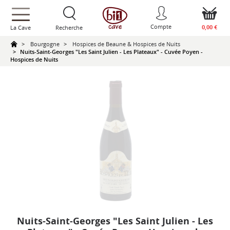
text.skipToContent
text.skipToNavigation
Compte
0,00 €
La Cave
Recherche
Bourgogne
Hospices de Beaune & Hospices de Nuits
Nuits-Saint-Georges "Les Saint Julien - Les Plateaux" - Cuvée Poyen -
Hospices de Nuits
Nuits-Saint-Georges "Les Saint Julien - Les