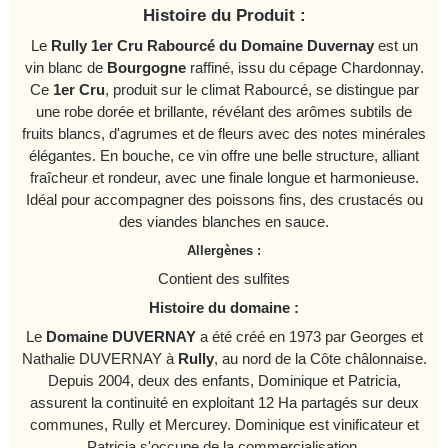
Histoire du Produit :
Le
Rully 1er Cru Rabourcé du Domaine Duvernay
est un
vin blanc de
Bourgogne
raffiné, issu du cépage Chardonnay.
Ce
1er Cru
, produit sur le climat Rabourcé, se distingue par
une robe dorée et brillante, révélant des arômes subtils de
fruits blancs, d'agrumes et de fleurs avec des notes minérales
élégantes. En bouche, ce vin offre une belle structure, alliant
fraîcheur et rondeur, avec une finale longue et harmonieuse.
Idéal pour accompagner des poissons fins, des crustacés ou
des viandes blanches en sauce.
Allergènes :
Contient des sulfites
Histoire du domaine :
Le
Domaine DUVERNAY
a été créé en 1973 par Georges et
Nathalie DUVERNAY à
Rully
, au nord de la Côte châlonnaise.
Depuis 2004, deux des enfants, Dominique et Patricia,
assurent la continuité en exploitant 12 Ha partagés sur deux
communes, Rully et Mercurey. Dominique est vinificateur et
Patricia s'occupe de la commercialisation.