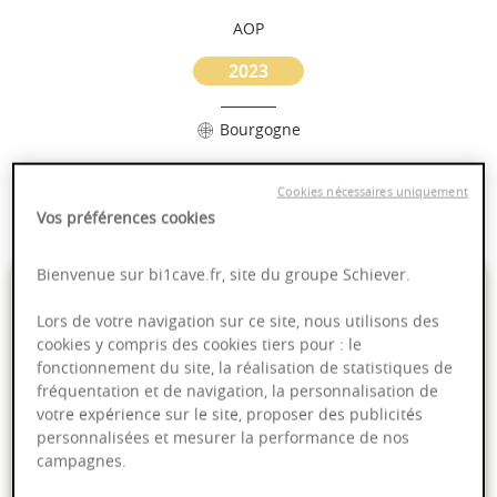
AOP
2023
Bourgogne
Puissant
Cookies nécessaires uniquement
Complexité
Vos préférences cookies
Bienvenue sur bi1cave.fr, site du groupe Schiever.
20,95 €
Lors de votre navigation sur ce site, nous utilisons des
cookies y compris des cookies tiers pour : le
75cl
- soit
27,93 €
/ L
fonctionnement du site, la réalisation de statistiques de
fréquentation et de navigation, la personnalisation de
votre expérience sur le site, proposer des publicités
personnalisées et mesurer la performance de nos
campagnes.
Ajouter au panier