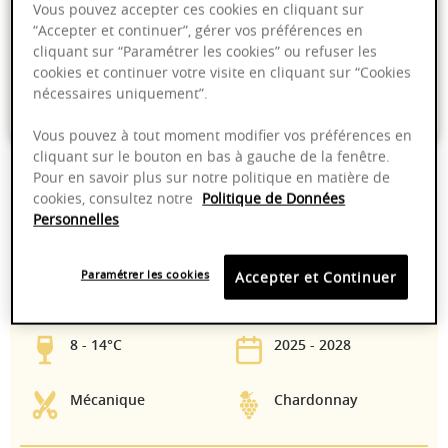
Vous pouvez accepter ces cookies en cliquant sur
“Accepter et continuer”, gérer vos préférences en
Livraison offerte dans nos points de vente
cliquant sur “Paramétrer les cookies” ou refuser les
Emballage anti-casse
cookies et continuer votre visite en cliquant sur “Cookies
nécessaires uniquement”.
Paiement sécurisé
Vous pouvez à tout moment modifier vos préférences en
cliquant sur le bouton en bas à gauche de la fenêtre.
Pour en savoir plus sur notre politique en matière de
cookies, consultez notre
Politique de Données
13,50%
Chaque parcelle est
Personnelles
vinifiée séparément
en cuves émail
thermorégulées. Les
Paramétrer les cookies
Accepter et Continuer
vins sont élevés en
fût de chêne
8 - 14°C
2025 - 2028
Mécanique
Chardonnay