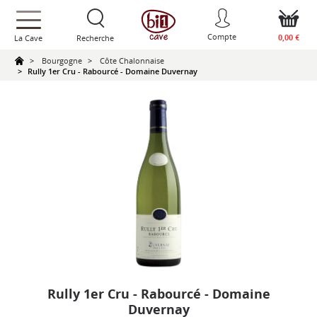
text.skipToContent
text.skipToNavigation
Compte
0,00 €
La Cave
Recherche
Bourgogne
Côte Chalonnaise
Rully 1er Cru - Rabourcé - Domaine Duvernay
Rully 1er Cru - Rabourcé - Domaine
Duvernay