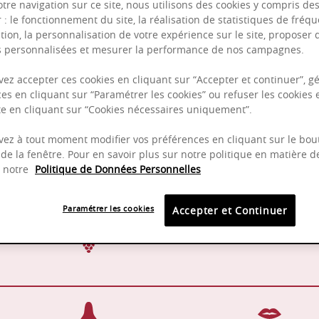
otre navigation sur ce site, nous utilisons des cookies y compris de
r : le fonctionnement du site, la réalisation de statistiques de fréqu
tion, la personnalisation de votre expérience sur le site, proposer 
és personnalisées et mesurer la performance de nos campagnes.
ez accepter ces cookies en cliquant sur “Accepter et continuer”, gé
es en cliquant sur “Paramétrer les cookies” ou refuser les cookies 
Puissant
ite en cliquant sur “Cookies nécessaires uniquement”.
Complexité
ez à tout moment modifier vos préférences en cliquant sur le bou
de la fenêtre. Pour en savoir plus sur notre politique en matière d
z notre
Politique de Données Personnelles
Elevage en fût de chêne
2022 -
Paramétrer les cookies
Accepter et Continuer
Pinot Noir