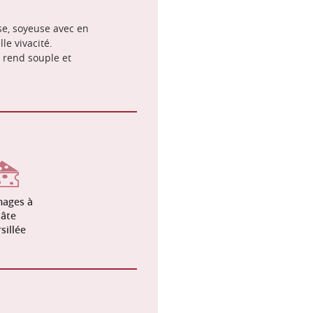
e, soyeuse avec en
le vivacité.
a rend souple et
ages à
âte
sillée