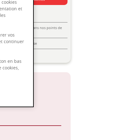
s cookies
entation et
des
Livraison offerte dans nos points de
vente
rer vos
et continuer
Emballage anti-casse
Paiement sécurisé
ton en bas
e cookies,
 2025