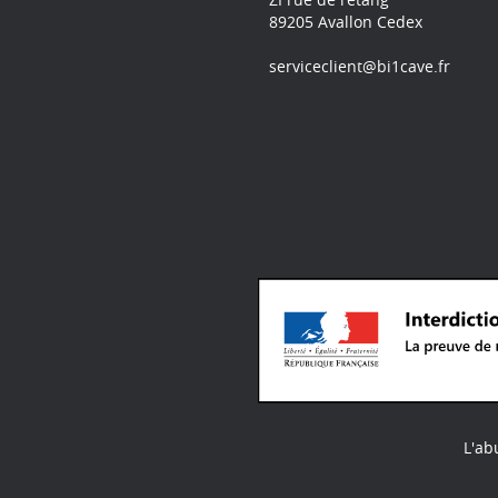
89205 Avallon Cedex
serviceclient@bi1cave.fr
L'ab