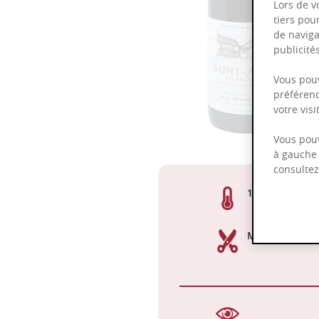
Lors de v
tiers pou
de naviga
publicit
Vous pouv
préférenc
votre vis
Vous pouv
à gauche 
consulte
13,00%
Manuelle