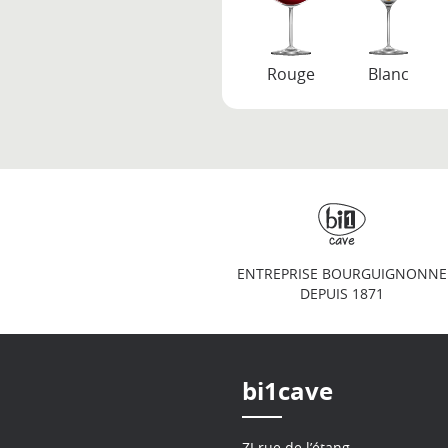
Rouge
Blanc
ENTREPRISE BOURGUIGNONNE
DEPUIS 1871
bi1cave
ZI rue de l’étang