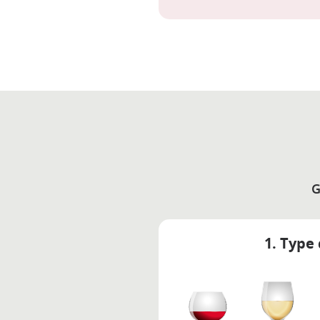
G
1. Type 