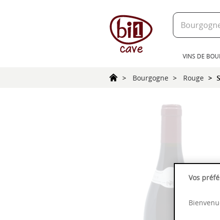
text.skipToContent
text.skipToNavigation
VINS DE BO
Bourgogne
Rouge
S
Vos préfé
Bienvenue