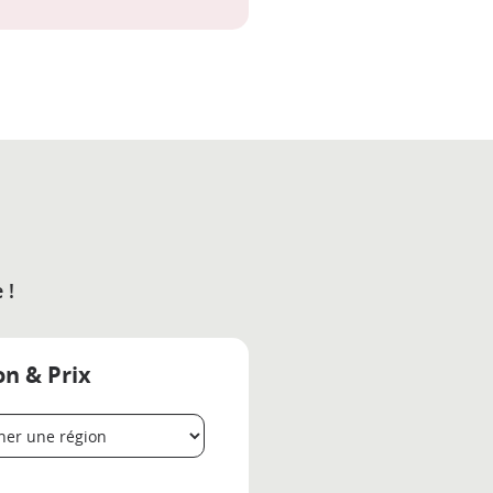
 !
on & Prix