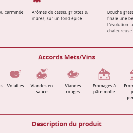
ou carminée
Arômes de cassis, griottes &
Bouche grass
mûres, sur un fond épicé
finale une bel
L’évolution l
chaleureuse.
Accords Mets/Vins
as
Volailles
Viandes en
Viandes
Fromages à
From
sauce
rouges
pâte molle
p
per
Description du produit