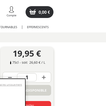
0,00 €
Compte
NTOURNABLES
EFFERVESCENTS
19,95 €
75cl
- soit
26,60 €
/ L
saires uniquement
PRODUIT INDISPONIBLE
Dernières bouteilles