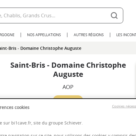
URGOGNE
NOS APPELLATIONS
AUTRES RÉGIONS
LES INCO
aint-Bris - Domaine Christophe Auguste
Saint-Bris - Domaine Christophe
Auguste
AOP
2024
Cookies néces
rences cookies
Bourgogne
 sur bi1cave.fr, site du groupe Schiever.
otre navigation sur ce site, nous utilisons des cookies y compris de