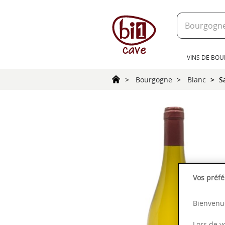
text.skipToContent
text.skipToNavigation
VINS DE BO
Bourgogne
Blanc
S
Vos préfé
Bienvenue
Lors de v