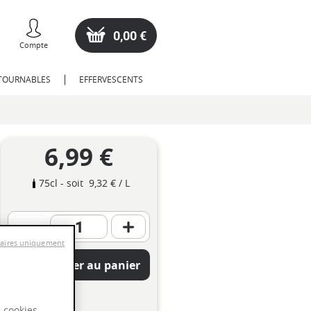
0,00 €
Compte
NTOURNABLES
EFFERVESCENTS
6,99 €
75cl
- soit
9,32 €
/ L
saires uniquement
Ajouter au panier
s cookies