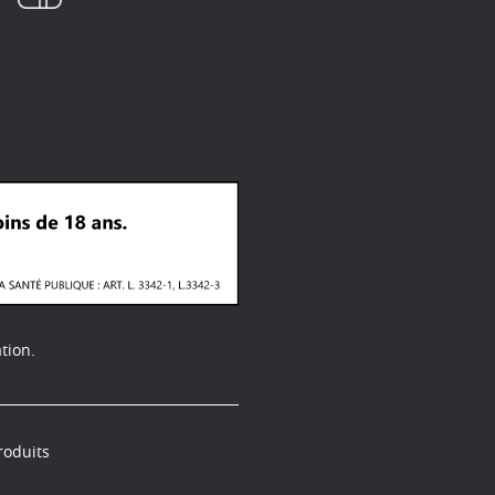
tion.
roduits