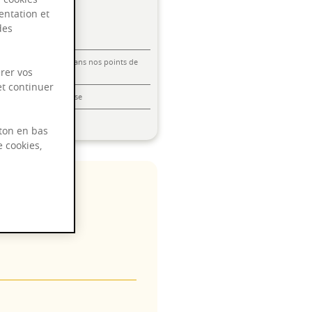
entation et
des
Livraison offerte dans nos points de
rer vos
vente
et continuer
Emballage anti-casse
Paiement sécurisé
ton en bas
e cookies,
 2025