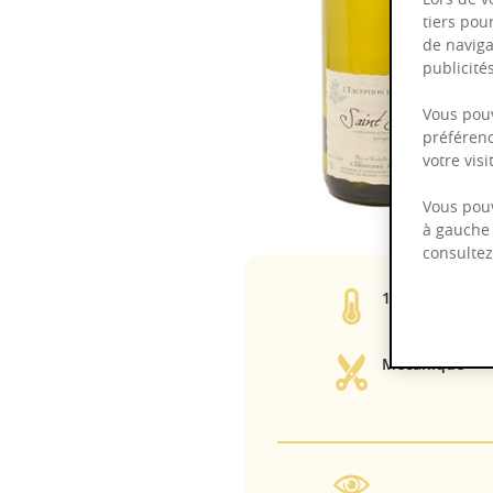
tiers pou
de naviga
publicit
Vous pouv
préférenc
votre vis
Vous pouv
à gauche 
consulte
12,50%
Mécanique