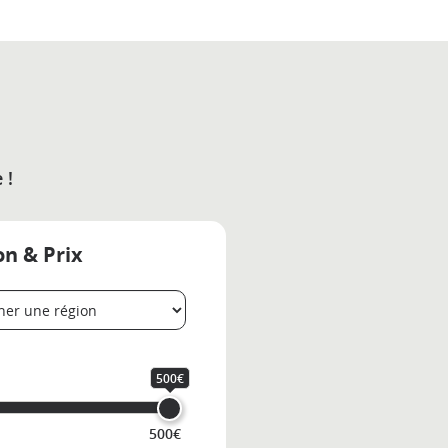
 !
on & Prix
500€
500€