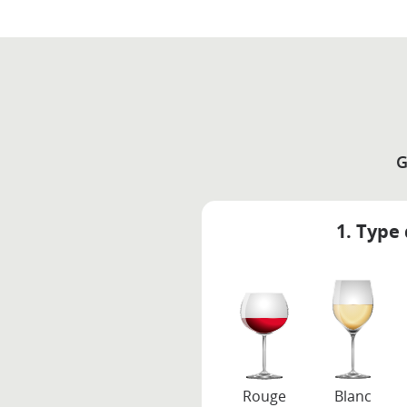
G
1. Type 
Rouge
Blanc