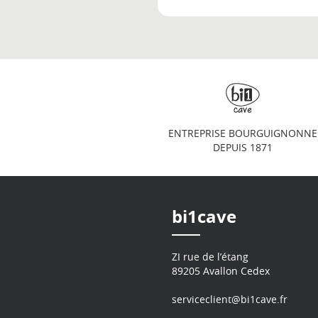
ENTREPRISE BOURGUIGNONNE
DEPUIS 1871
bi1cave
ZI rue de l’étang
89205 Avallon Cedex
serviceclient@bi1cave.fr