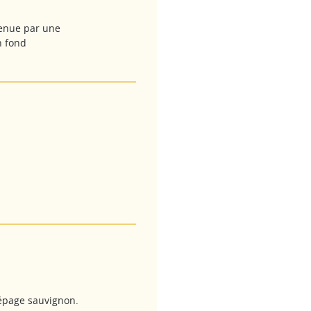
enue par une
n fond
cépage sauvignon.