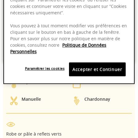
cookies et continuer votre visite en cliquant sur “Cookies
Dernières bouteilles !
nécessaires uniquement”.
Vous pouvez à tout moment modifier vos préférences en
Livraison offerte dans nos points de vente
cliquant sur le bouton en bas à gauche de la fenêtre.
Pour en savoir plus sur notre politique en matière de
Emballage anti-casse
cookies, consultez notre
Politique de Données
Personnelles
Paiement sécurisé
Paramétrer les cookies
Accepter et Continuer
13,00%
2022 - 2025
Manuelle
Chardonnay
Robe or pâle à reflets verts