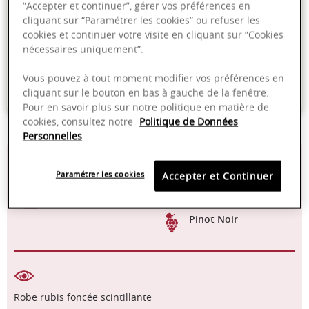
“Accepter et continuer”, gérer vos préférences en
cliquant sur “Paramétrer les cookies” ou refuser les
cookies et continuer votre visite en cliquant sur “Cookies
Livraison offerte dans nos points de vente
nécessaires uniquement”.
Emballage anti-casse
Vous pouvez à tout moment modifier vos préférences en
Paiement sécurisé
cliquant sur le bouton en bas à gauche de la fenêtre.
Pour en savoir plus sur notre politique en matière de
cookies, consultez notre
Politique de Données
Personnelles
13,00%
15-16°C
Paramétrer les cookies
Accepter et Continuer
2022 - 2030
Manuelle
Pinot Noir
Robe rubis foncée scintillante