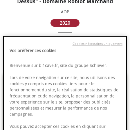
Dessus" - Domaine Roblot Marchand
AOP
2020
Bourgogne
Cookies nécessaires uniquement
Vos préférences cookies
Puissant
Complexité
Bienvenue sur bi1cave.fr, site du groupe Schiever.
Lors de votre navigation sur ce site, nous utilisons des
51,24 €
cookies y compris des cookies tiers pour : le
fonctionnement du site, la réalisation de statistiques de
75cl
- soit
68,32 €
/ L
fréquentation et de navigation, la personnalisation de
votre expérience sur le site, proposer des publicités
personnalisées et mesurer la performance de nos
campagnes.
PRODUIT INDISPONIBLE
Vous pouvez accepter ces cookies en cliquant sur