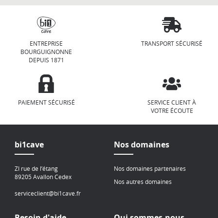
ENTREPRISE
TRANSPORT SÉCURISÉ
BOURGUIGNONNE
DEPUIS 1871
PAIEMENT SÉCURISÉ
SERVICE CLIENT À
VOTRE ÉCOUTE
bi1cave
Nos domaines
ZI rue de l’étang
Nos domaines partenaires
89205 Avallon Cedex
Nos autres domaines
serviceclient@bi1cave.fr
Besoin d'aide
Qui sommes-nous