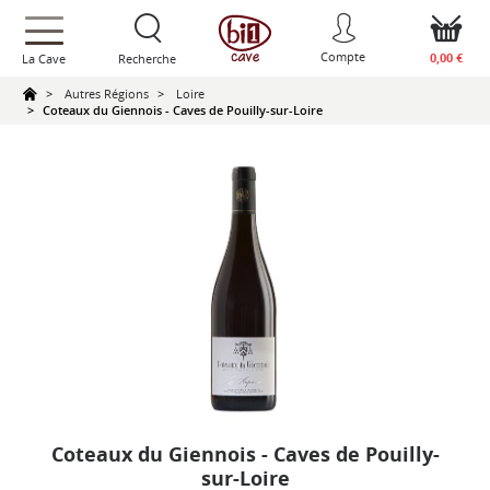
text.skipToContent
text.skipToNavigation
Compte
0,00 €
La Cave
Recherche
Autres Régions
Loire
Coteaux du Giennois - Caves de Pouilly-sur-Loire
Coteaux du Giennois - Caves de Pouilly-
sur-Loire