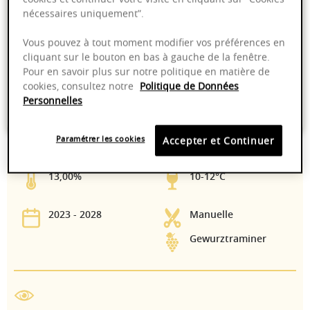
nécessaires uniquement”.
Ajouter au panier
Vous pouvez à tout moment modifier vos préférences en
cliquant sur le bouton en bas à gauche de la fenêtre.
Livraison offerte dans nos points de vente
Pour en savoir plus sur notre politique en matière de
Emballage anti-casse
cookies, consultez notre
Politique de Données
Personnelles
Paiement sécurisé
Paramétrer les cookies
Accepter et Continuer
13,00%
10-12°C
2023 - 2028
Manuelle
Gewurztraminer