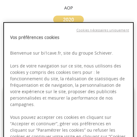
AOP
2020
Cookies nécessaires uniquement
Alsace
Vos préférences cookies
Puissant
Bienvenue sur bi1cave.fr, site du groupe Schiever.
Complexité
Lors de votre navigation sur ce site, nous utilisons des
Epicé
cookies y compris des cookies tiers pour : le
Fruité
fonctionnement du site, la réalisation de statistiques de
fréquentation et de navigation, la personnalisation de
votre expérience sur le site, proposer des publicités
10,95 €
personnalisées et mesurer la performance de nos
campagnes.
75cl
- soit
14,60 €
/ L
Vous pouvez accepter ces cookies en cliquant sur
“Accepter et continuer”, gérer vos préférences en
cliquant sur “Paramétrer les cookies” ou refuser les
cookies et continuer votre visite en cliquant sur “Cookies