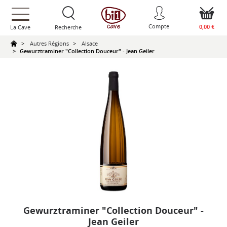
text.skipToContent
text.skipToNavigation
Compte
0,00 €
La Cave
Recherche
Autres Régions
Alsace
Gewurztraminer "Collection Douceur" - Jean Geiler
Gewurztraminer "Collection Douceur" -
Jean Geiler