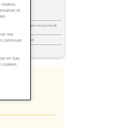
s cookies
entation et
des
Livraison offerte dans nos points de
vente
rer vos
et continuer
Emballage anti-casse
Paiement sécurisé
ton en bas
e cookies,
5°C
onnay