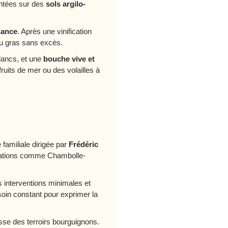
antées sur des
sols argilo-
gance
. Après une vinification
e du gras sans excès.
lancs, et une
bouche vive et
ruits de mer ou des volailles à
é familiale dirigée par
Frédéric
llations comme Chambolle-
es interventions minimales et
soin constant pour exprimer la
esse des terroirs bourguignons.