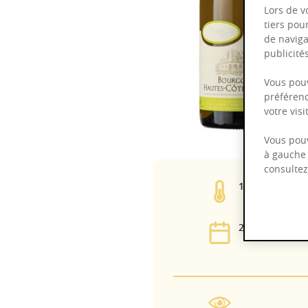
Lors de v
tiers pou
de naviga
publicit
Vous pouv
préférenc
votre vis
Vous pouv
à gauche 
consulte
12,00%
2025 - 2034