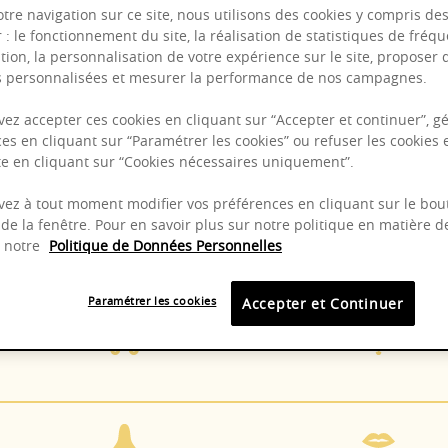
otre navigation sur ce site, nous utilisons des cookies y compris de
r : le fonctionnement du site, la réalisation de statistiques de fréqu
tion, la personnalisation de votre expérience sur le site, proposer 
Puissant
és personnalisées et mesurer la performance de nos campagnes.
Complexité
ez accepter ces cookies en cliquant sur “Accepter et continuer”, gé
Epicé
es en cliquant sur “Paramétrer les cookies” ou refuser les cookies 
ite en cliquant sur “Cookies nécessaires uniquement”.
Fruité
ez à tout moment modifier vos préférences en cliquant sur le bou
de la fenêtre. Pour en savoir plus sur notre politique en matière d
z notre
Politique de Données Personnelles
Fûts de chêne
13 - 1
Paramétrer les cookies
Accepter et Continuer
Manuelle
Chard