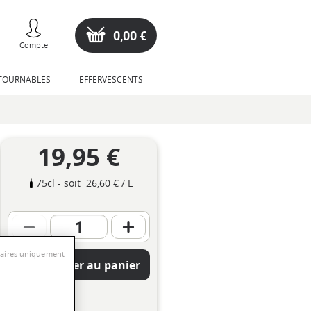
0,00 €
Compte
NTOURNABLES
EFFERVESCENTS
19,95 €
75cl
- soit
26,60 €
/ L
saires uniquement
Ajouter au panier