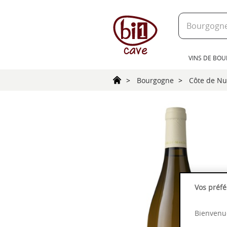
text.skipToContent
text.skipToNavigation
VINS DE BO
Bourgogne
Côte de Nu
Vos préfé
Bienvenue