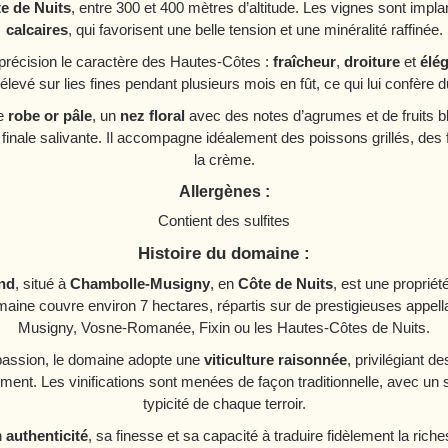
e de Nuits
, entre 300 et 400 mètres d’altitude. Les vignes sont impl
calcaires
, qui favorisent une belle tension et une minéralité raffinée.
précision le caractère des Hautes-Côtes :
fraîcheur
,
droiture
et
élé
st élevé sur lies fines pendant plusieurs mois en fût, ce qui lui confèr
ne
robe or pâle
, un
nez floral
avec des notes d’agrumes et de fruits b
finale salivante. Il accompagne idéalement des poissons grillés, des f
la crème.
Allergènes :
Contient des sulfites
Histoire du domaine :
nd
, situé à
Chambolle-Musigny
, en
Côte de Nuits
, est une propriét
maine couvre environ 7 hectares, répartis sur de prestigieuses appe
Musigny, Vosne-Romanée, Fixin ou les Hautes-Côtes de Nuits.
 passion, le domaine adopte une
viticulture raisonnée
, privilégiant d
ent. Les vinifications sont menées de façon traditionnelle, avec un 
typicité de chaque terroir.
n
authenticité
, sa finesse et sa capacité à traduire fidèlement la rich