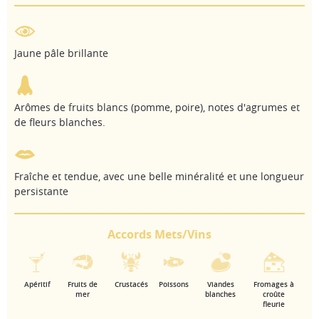
Jaune pâle brillante
Arômes de fruits blancs (pomme, poire), notes d'agrumes et
de fleurs blanches.
Fraîche et tendue, avec une belle minéralité et une longueur
persistante
Accords Mets/Vins
Apéritif
Fruits de
Crustacés
Poissons
Viandes
Fromages à
mer
blanches
croûte
fleurie