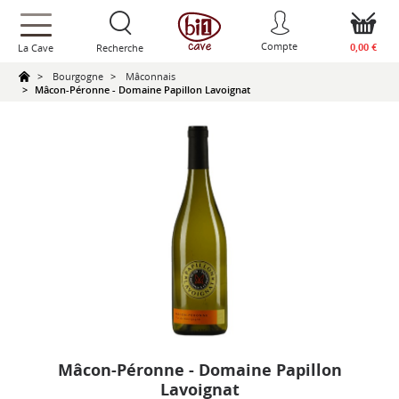
text.skipToContent
text.skipToNavigation
Compte
0,00 €
La Cave
Recherche
Bourgogne
Mâconnais
Mâcon-Péronne - Domaine Papillon Lavoignat
Mâcon-Péronne - Domaine Papillon
Lavoignat