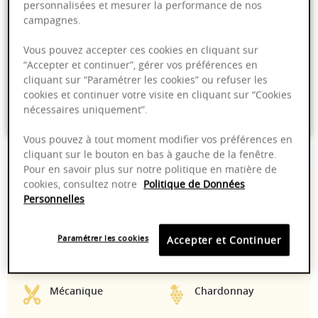
personnalisées et mesurer la performance de nos
Ajouter au panier
campagnes.
Vous pouvez accepter ces cookies en cliquant sur
Livraison offerte dans nos points de vente
“Accepter et continuer”, gérer vos préférences en
cliquant sur “Paramétrer les cookies” ou refuser les
Emballage anti-casse
cookies et continuer votre visite en cliquant sur “Cookies
nécessaires uniquement”.
Paiement sécurisé
Vous pouvez à tout moment modifier vos préférences en
cliquant sur le bouton en bas à gauche de la fenêtre.
Pour en savoir plus sur notre politique en matière de
13,00%
Vinification
cookies, consultez notre
Politique de Données
traditionnelle en
Personnelles
cuve inox
thermorégulées
Paramétrer les cookies
Accepter et Continuer
8 - 12 °C
2025 - 2028
Mécanique
Chardonnay