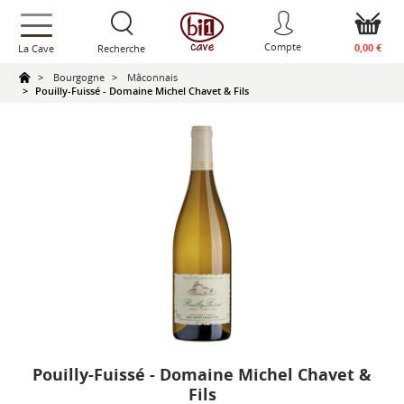
text.skipToContent
text.skipToNavigation
Compte
0,00 €
La Cave
Recherche
Bourgogne
Mâconnais
Pouilly-Fuissé - Domaine Michel Chavet & Fils
Pouilly-Fuissé - Domaine Michel Chavet &
Fils