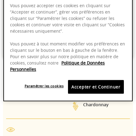
Vous pouvez accepter ces cookies en cliquant sur
Ajouter au panier
“Accepter et continuer”, gérer vos préférences en
cliquant sur “Paramétrer les cookies” ou refuser les
cookies et continuer votre visite en cliquant sur “Cookies
Livraison offerte dans nos points de vente
nécessaires uniquement”.
Emballage anti-casse
Vous pouvez à tout moment modifier vos préférences en
Paiement sécurisé
cliquant sur le bouton en bas à gauche de la fenêtre.
Pour en savoir plus sur notre politique en matière de
cookies, consultez notre
Politique de Données
Personnelles
13,50%
10-12°C
Paramétrer les cookies
Accepter et Continuer
2024 - 2028
Manuelle
Chardonnay