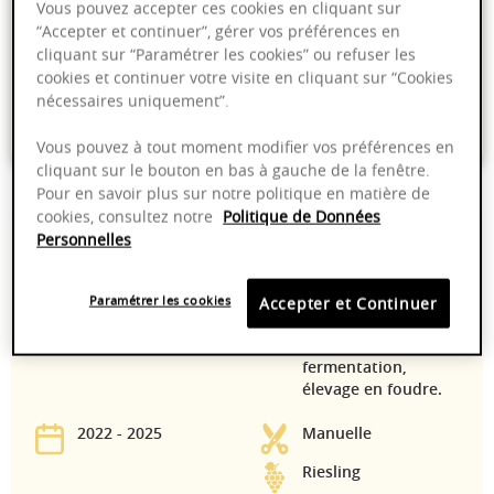
Vous pouvez accepter ces cookies en cliquant sur
“Accepter et continuer”, gérer vos préférences en
Livraison offerte dans nos points de vente
cliquant sur “Paramétrer les cookies” ou refuser les
cookies et continuer votre visite en cliquant sur “Cookies
Emballage anti-casse
nécessaires uniquement”.
Paiement sécurisé
Vous pouvez à tout moment modifier vos préférences en
cliquant sur le bouton en bas à gauche de la fenêtre.
Pour en savoir plus sur notre politique en matière de
cookies, consultez notre
Politique de Données
12,50%
Pressurage lent sur
Personnelles
pressoir
pneumatique,
débourbage à froid,
Paramétrer les cookies
Accepter et Continuer
contrôle des
températures de
fermentation,
élevage en foudre.
2022 - 2025
Manuelle
Riesling