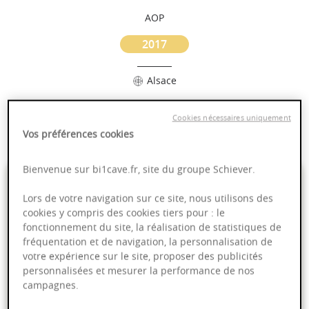
AOP
2017
Alsace
Puissant
Cookies nécessaires uniquement
Complexité
Vos préférences cookies
Bienvenue sur bi1cave.fr, site du groupe Schiever.
7,95 €
Lors de votre navigation sur ce site, nous utilisons des
cookies y compris des cookies tiers pour : le
75cl
- soit
10,60 €
/ L
fonctionnement du site, la réalisation de statistiques de
fréquentation et de navigation, la personnalisation de
votre expérience sur le site, proposer des publicités
personnalisées et mesurer la performance de nos
campagnes.
PRODUIT INDISPONIBLE