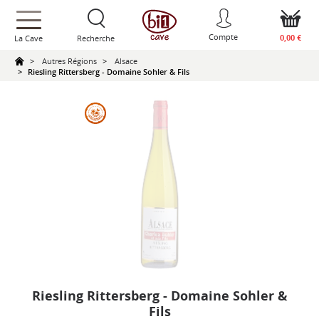
text.skipToContent
text.skipToNavigation
Compte
0,00 €
La Cave
Recherche
Autres Régions
Alsace
Riesling Rittersberg - Domaine Sohler & Fils
Riesling Rittersberg - Domaine Sohler &
Fils