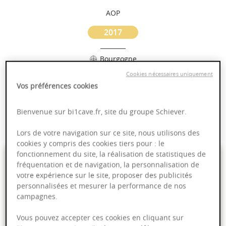
AOP
2017
Bourgogne
Cookies nécessaires uniquement
Puissant
Vos préférences cookies
Complexité
Epicé
Bienvenue sur bi1cave.fr, site du groupe Schiever.
Fruité
Lors de votre navigation sur ce site, nous utilisons des
cookies y compris des cookies tiers pour : le
29,00 €
fonctionnement du site, la réalisation de statistiques de
fréquentation et de navigation, la personnalisation de
votre expérience sur le site, proposer des publicités
75cl
- soit
38,67 €
/ L
personnalisées et mesurer la performance de nos
campagnes.
Vous pouvez accepter ces cookies en cliquant sur