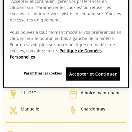
“Accepter et continuer”, gérer vos préférences en
Ajouter au panier
cliquant sur “Paramétrer les cookies” ou refuser les
cookies et continuer votre visite en cliquant sur “Cookies
nécessaires uniquement”.
Livraison offerte dans nos points de vente
Vous pouvez à tout moment modifier vos préférences en
Emballage anti-casse
cliquant sur le bouton en bas à gauche de la fenêtre.
Pour en savoir plus sur notre politique en matière de
Paiement sécurisé
cookies, consultez notre
Politique de Données
Personnelles
Paramétrer les cookies
Accepter et Continuer
12,50%
Vinifié & élevé en fût
de chêne
11-12°C
A boire maintenant
Manuelle
Chardonnay