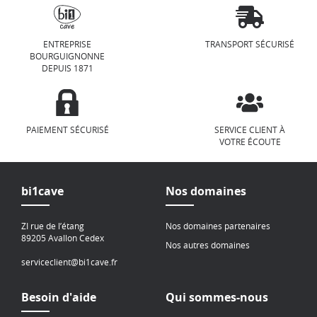
ENTREPRISE
TRANSPORT SÉCURISÉ
BOURGUIGNONNE
DEPUIS 1871
PAIEMENT SÉCURISÉ
SERVICE CLIENT À
VOTRE ÉCOUTE
bi1cave
Nos domaines
ZI rue de l’étang
Nos domaines partenaires
89205 Avallon Cedex
Nos autres domaines
serviceclient@bi1cave.fr
Besoin d'aide
Qui sommes-nous