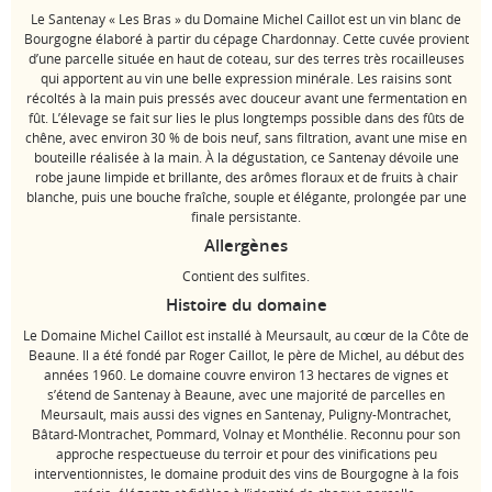
Le Santenay « Les Bras » du Domaine Michel Caillot est un vin blanc de
Bourgogne élaboré à partir du cépage Chardonnay. Cette cuvée provient
d’une parcelle située en haut de coteau, sur des terres très rocailleuses
qui apportent au vin une belle expression minérale. Les raisins sont
récoltés à la main puis pressés avec douceur avant une fermentation en
fût. L’élevage se fait sur lies le plus longtemps possible dans des fûts de
chêne, avec environ 30 % de bois neuf, sans filtration, avant une mise en
bouteille réalisée à la main. À la dégustation, ce Santenay dévoile une
robe jaune limpide et brillante, des arômes floraux et de fruits à chair
blanche, puis une bouche fraîche, souple et élégante, prolongée par une
finale persistante.
Allergènes
Contient des sulfites.
Histoire du domaine
Le Domaine Michel Caillot est installé à Meursault, au cœur de la Côte de
Beaune. Il a été fondé par Roger Caillot, le père de Michel, au début des
années 1960. Le domaine couvre environ 13 hectares de vignes et
s’étend de Santenay à Beaune, avec une majorité de parcelles en
Meursault, mais aussi des vignes en Santenay, Puligny-Montrachet,
Bâtard-Montrachet, Pommard, Volnay et Monthélie. Reconnu pour son
approche respectueuse du terroir et pour des vinifications peu
interventionnistes, le domaine produit des vins de Bourgogne à la fois