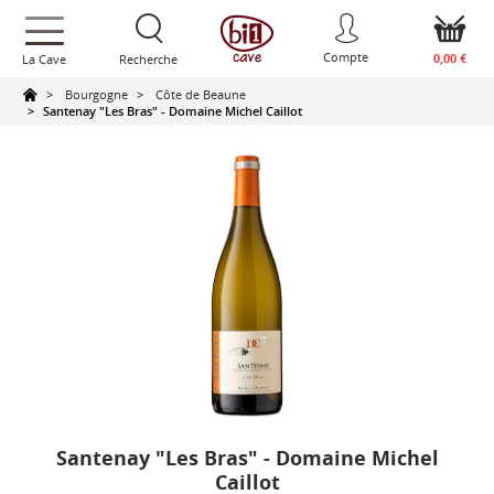
text.skipToContent
text.skipToNavigation
Compte
0,00 €
La Cave
Recherche
Bourgogne
Côte de Beaune
Santenay "Les Bras" - Domaine Michel Caillot
Santenay "Les Bras" - Domaine Michel
Caillot