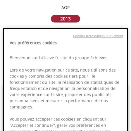
AOP
2013
Bourgogne
Cookies nécessaires uniquement
Vos préférences cookies
Puissant
Complexité
Bienvenue sur bi1cave.fr, site du groupe Schiever.
Epicé
Lors de votre navigation sur ce site, nous utilisons des
Fruité
cookies y compris des cookies tiers pour : le
fonctionnement du site, la réalisation de statistiques de
fréquentation et de navigation, la personnalisation de
199,00 €
votre expérience sur le site, proposer des publicités
personnalisées et mesurer la performance de nos
75cl
- soit
265,33 €
/ L
campagnes.
Vous pouvez accepter ces cookies en cliquant sur
“Accepter et continuer”, gérer vos préférences en