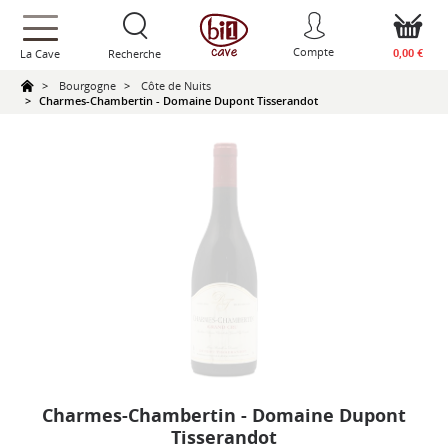
text.skipToContent
text.skipToNavigation
Compte
0,00 €
La Cave
Recherche
Bourgogne
Côte de Nuits
Charmes-Chambertin - Domaine Dupont Tisserandot
Charmes-Chambertin - Domaine Dupont
Tisserandot