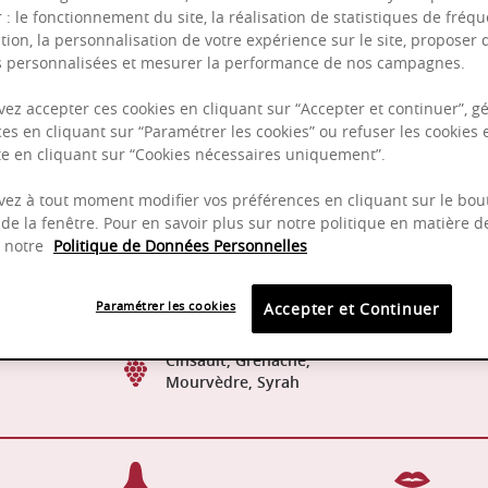
r : le fonctionnement du site, la réalisation de statistiques de fréqu
tion, la personnalisation de votre expérience sur le site, proposer 
és personnalisées et mesurer la performance de nos campagnes.
ez accepter ces cookies en cliquant sur “Accepter et continuer”, gé
es en cliquant sur “Paramétrer les cookies” ou refuser les cookies 
Puissant
ite en cliquant sur “Cookies nécessaires uniquement”.
Complexité
ez à tout moment modifier vos préférences en cliquant sur le bou
de la fenêtre. Pour en savoir plus sur notre politique en matière d
z notre
Politique de Données Personnelles
50 % barrique, et 50 %
2022 -
Paramétrer les cookies
Accepter et Continuer
cuve, puis assemblage
Cinsault, Grenache,
Mourvèdre, Syrah