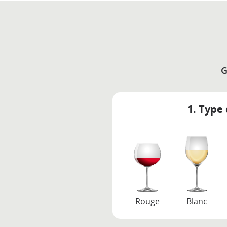
G
1. Type 
Rouge
Blanc