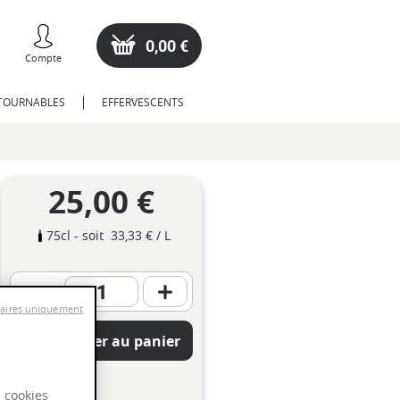
0,00 €
Compte
NTOURNABLES
EFFERVESCENTS
25,00 €
75cl
- soit
33,33 €
/ L
saires uniquement
Ajouter au panier
s cookies