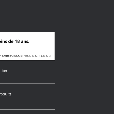
tion.
roduits