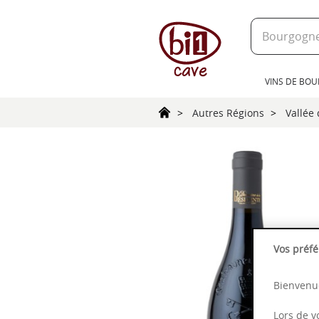
text.skipToContent
text.skipToNavigation
VINS DE BO
Autres Régions
Vallée
Vos préfé
Bienvenue
Lors de v