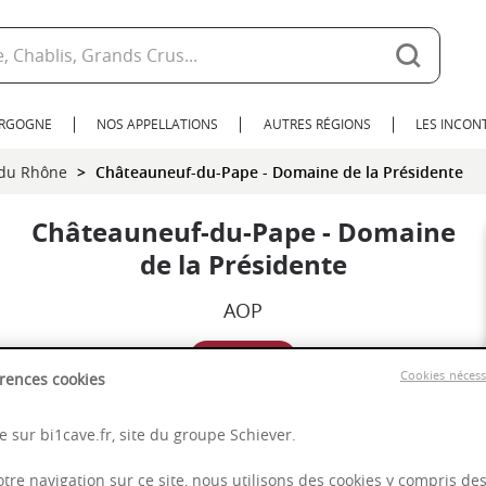
URGOGNE
NOS APPELLATIONS
AUTRES RÉGIONS
LES INCO
 du Rhône
Châteauneuf-du-Pape - Domaine de la Présidente
Châteauneuf-du-Pape - Domaine
de la Présidente
AOP
2019
Cookies néces
rences cookies
Rhône
 sur bi1cave.fr, site du groupe Schiever.
otre navigation sur ce site, nous utilisons des cookies y compris de