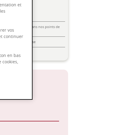
entation et
des
Livraison offerte dans nos points de
rer vos
vente
et continuer
Emballage anti-casse
Paiement sécurisé
ton en bas
e cookies,
 2030