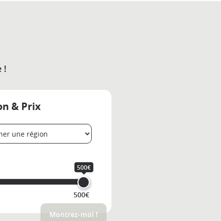
 !
on & Prix
500€
500€
Montrez-moi !