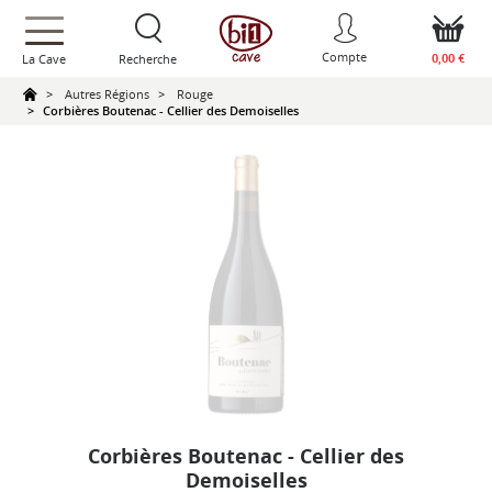
text.skipToContent
text.skipToNavigation
Compte
0,00 €
La Cave
Recherche
Autres Régions
Rouge
Corbières Boutenac - Cellier des Demoiselles
Corbières Boutenac - Cellier des
Demoiselles