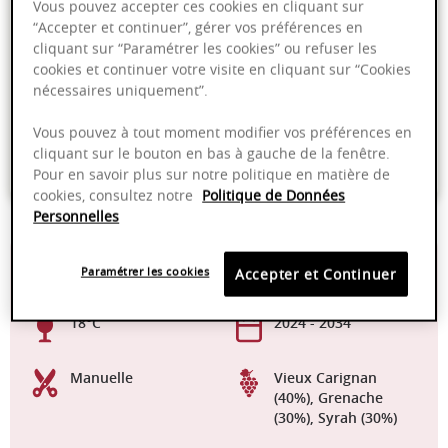
Vous pouvez accepter ces cookies en cliquant sur
PRODUIT INDISPONIBLE
“Accepter et continuer”, gérer vos préférences en
cliquant sur “Paramétrer les cookies” ou refuser les
cookies et continuer votre visite en cliquant sur “Cookies
nécessaires uniquement”.
Livraison offerte dans nos points de vente
Emballage anti-casse
Vous pouvez à tout moment modifier vos préférences en
cliquant sur le bouton en bas à gauche de la fenêtre.
Paiement sécurisé
Pour en savoir plus sur notre politique en matière de
cookies, consultez notre
Politique de Données
Personnelles
14,00%
Elevage en
Paramétrer les cookies
Accepter et Continuer
bouteilles
18°C
2024 - 2034
Manuelle
Vieux Carignan
(40%), Grenache
(30%), Syrah (30%)