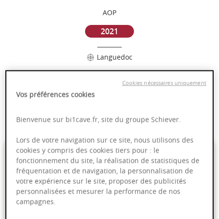
AOP
2021
Languedoc
Puissant
Cookies nécessaires uniquement
Complexité
Vos préférences cookies
Epicé
Fruité
Bienvenue sur bi1cave.fr, site du groupe Schiever.
Lors de votre navigation sur ce site, nous utilisons des
7,95 €
cookies y compris des cookies tiers pour : le
fonctionnement du site, la réalisation de statistiques de
fréquentation et de navigation, la personnalisation de
75cl
- soit
10,60 €
/ L
votre expérience sur le site, proposer des publicités
personnalisées et mesurer la performance de nos
campagnes.