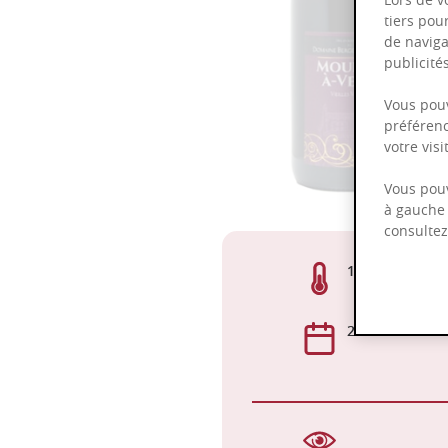
tiers pou
de naviga
publicit
Vous pouv
préférenc
votre vis
Vous pouv
à gauche 
consulte
13,00%
2022 - 2025