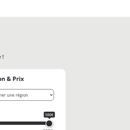
 !
on & Prix
500€