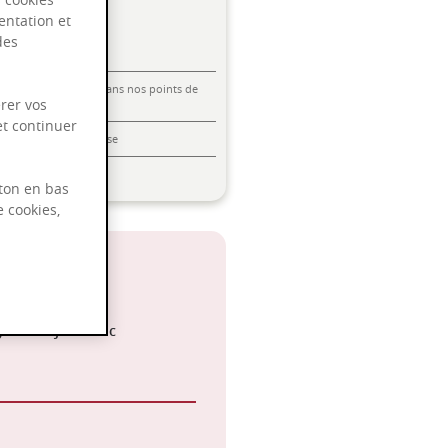
entation et
des
Livraison offerte dans nos points de
rer vos
vente
et continuer
Emballage anti-casse
Paiement sécurisé
ton en bas
e cookies,
°C
 Noir à Jus Blanc