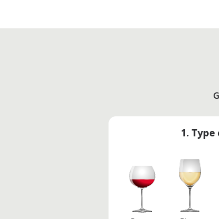
G
1. Type 