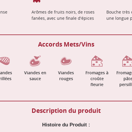
ense
Arômes de fruits noirs, de roses
Bouche très 
fanées, avec une finale d'épices
une longue p
Accords Mets/Vins
iandes
Viandes en
Viandes
Fromages à
Fromag
rillées
sauce
rouges
croûte
pât
fleurie
persil
Description du produit
Histoire du Produit :