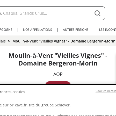
URGOGNE
NOS APPELLATIONS
AUTRES RÉGIONS
LES INCO
lais
Moulin-à-Vent "Vieilles Vignes" - Domaine Bergeron-Morin
Moulin-à-Vent "Vieilles Vignes" -
Domaine Bergeron-Morin
AOP
2020
Cookies néces
rences cookies
Beaujolais
 sur bi1cave.fr, site du groupe Schiever.
otre navigation sur ce site, nous utilisons des cookies y compris de