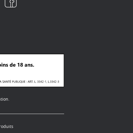
tion.
roduits