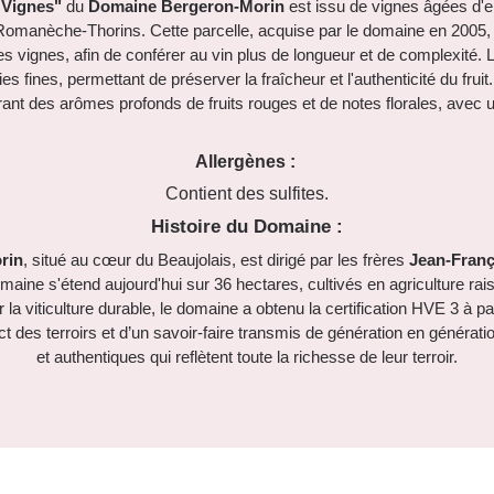
 Vignes"
du
Domaine Bergeron-Morin
est issu de vignes âgées d'en
 Romanèche-Thorins. Cette parcelle, acquise par le domaine en 2005, 
s vignes, afin de conférer au vin plus de longueur et de complexité. La
es fines, permettant de préserver la fraîcheur et l'authenticité du frui
frant des arômes profonds de fruits rouges et de notes florales, avec 
Allergènes :
Contient des sulfites.
Histoire du Domaine :
rin
, situé au cœur du Beaujolais, est dirigé par les frères
Jean-Franço
aine s'étend aujourd'hui sur 36 hectares, cultivés en agriculture rai
a viticulture durable, le domaine a obtenu la certification HVE 3 à pa
 des terroirs et d’un savoir-faire transmis de génération en génératio
et authentiques qui reflètent toute la richesse de leur terroir.