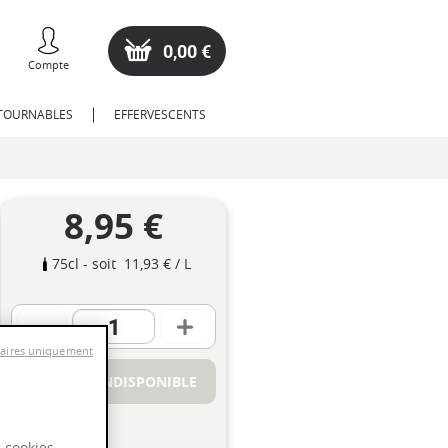
0,00 €
Compte
NTOURNABLES
EFFERVESCENTS
8,95 €
75cl
- soit
11,93 €
/ L
saires uniquement
PRODUIT INDISPONIBLE
s cookies