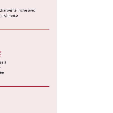
charpenté, riche avec
ersistance
es à
e
lée