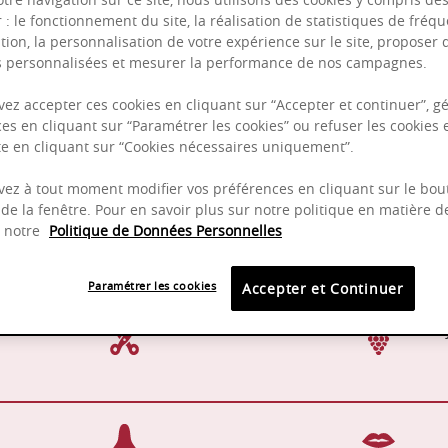
r : le fonctionnement du site, la réalisation de statistiques de fréqu
tion, la personnalisation de votre expérience sur le site, proposer 
és personnalisées et mesurer la performance de nos campagnes.
Puissant
Complexité
ez accepter ces cookies en cliquant sur “Accepter et continuer”, gé
es en cliquant sur “Paramétrer les cookies” ou refuser les cookies 
Epicé
ite en cliquant sur “Cookies nécessaires uniquement”.
Fruité
ez à tout moment modifier vos préférences en cliquant sur le bou
de la fenêtre. Pour en savoir plus sur notre politique en matière d
z notre
Politique de Données Personnelles
Sur lies fines en cuve inox
15-16
Paramétrer les cookies
Accepter et Continuer
Manuelle
Gamay