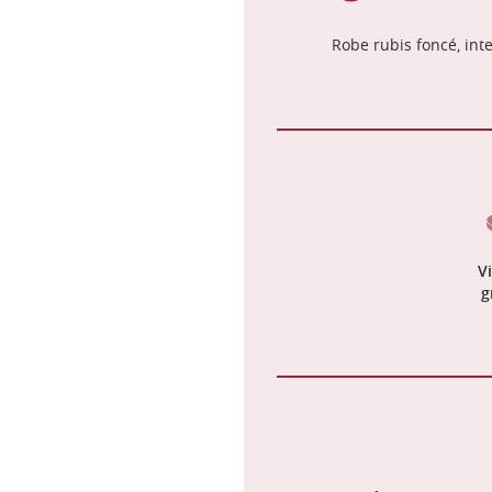
Robe rubis foncé, int
V
g