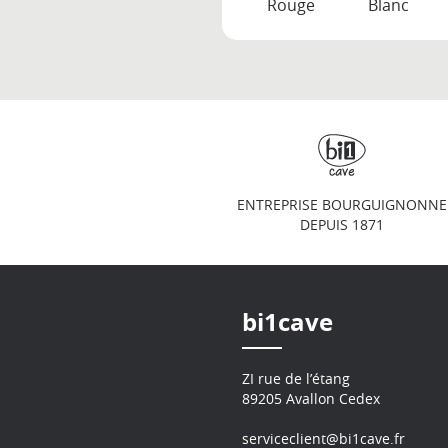
Rouge
Blanc
ENTREPRISE BOURGUIGNONNE
DEPUIS 1871
bi1cave
ZI rue de l’étang
89205 Avallon Cedex
serviceclient@bi1cave.fr