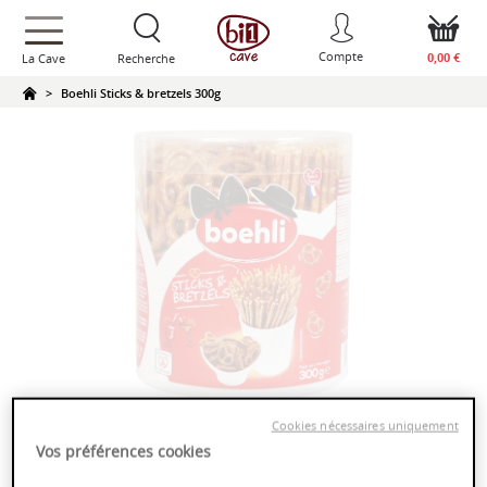
text.skipToContent
text.skipToNavigation
Compte
0,00 €
La Cave
Recherche
Boehli Sticks & bretzels 300g
Cookies nécessaires uniquement
Boehli Sticks & bretzels 300g
Vos préférences cookies