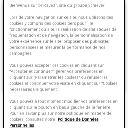
Bienvenue sur bi1cave.fr, site du groupe Schiever.
- soit
Lors de votre navigation sur ce site, nous utilisons des
cookies y compris des cookies tiers pour : le
fonctionnement du site, la réalisation de statistiques de
fréquentation et de navigation, la personnalisation de
votre expérience sur le site, proposer des publicités
PRODUIT INDISPONIBLE
personnalisées et mesurer la performance de nos
campagnes.
Livraison offerte dans nos points de vente
Vous pouvez accepter ces cookies en cliquant sur
“Accepter et continuer”, gérer vos préférences en
Emballage anti-casse
cliquant sur “Paramétrer les cookies” ou refuser les
cookies et continuer votre visite en cliquant sur “Cookies
Paiement sécurisé
nécessaires uniquement”.
Vous pouvez à tout moment modifier vos préférences en
cliquant sur le bouton en bas à gauche de la fenêtre.
Description du produit
Pour en savoir plus sur notre politique en matière de
cookies, consultez notre
Politique de Données
Pays d'origine :
Personnelles
France