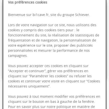
Vos préférences cookies
- soit
Bienvenue sur bi1cave.fr, site du groupe Schiever.
Lors de votre navigation sur ce site, nous utilisons des
cookies y compris des cookies tiers pour : le
fonctionnement du site, la réalisation de statistiques de
PRODUIT INDISPONIBLE
fréquentation et de navigation, la personnalisation de
votre expérience sur le site, proposer des publicités
personnalisées et mesurer la performance de nos
Livraison offerte dans nos points de vente
campagnes.
Emballage anti-casse
Vous pouvez accepter ces cookies en cliquant sur
“Accepter et continuer”, gérer vos préférences en
Paiement sécurisé
cliquant sur “Paramétrer les cookies” ou refuser les
cookies et continuer votre visite en cliquant sur “Cookies
nécessaires uniquement”.
Description du produit
Vous pouvez à tout moment modifier vos préférences en
cliquant sur le bouton en bas à gauche de la fenêtre.
La nuit, votre bébé bouge constamment pendant son sommeil. C’est
Pour en savoir plus sur notre politique en matière de
pourquoi Pampers Baby-Dry a une poche Stop & Protect à l’arrière de la