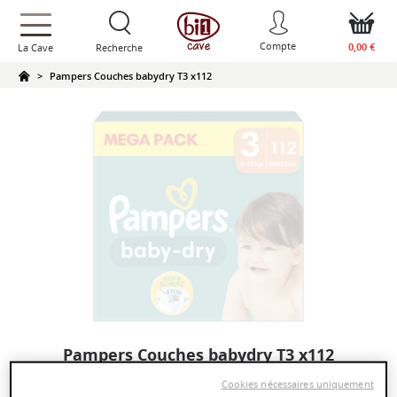
text.skipToContent
text.skipToNavigation
Compte
0,00 €
La Cave
Recherche
Pampers Couches babydry T3 x112
Pampers Couches babydry T3 x112
Cookies nécessaires uniquement