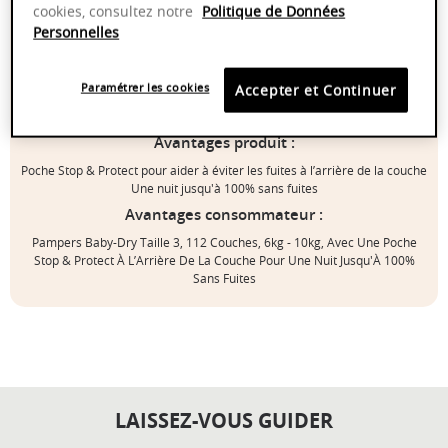
couche pour une nuit jusqu’à 100% sans fuites. Comme pour vous, la
cookies, consultez notre
Politique de Données
sécurité de votre bébé est notre priorité : Les couches Pampers Baby-Dry
Personnelles
sont testées dermatologiquement et contiennent 0% d’allergènes de
parfum listés par l’UE (comme réglementé par la réglementation
cosmétique de l’UE N°1223/2009). Elles sont testées et certifiées
Paramétrer les cookies
Accepter et Continuer
Standard 100 par Oeko-Tex. Vous souhaitez en savoir plus sur la
composition de nos produits ? Visitez pampers.fr
Avantages produit :
Poche Stop & Protect pour aider à éviter les fuites à l’arrière de la couche
Une nuit jusqu'à 100% sans fuites
Avantages consommateur :
Pampers Baby-Dry Taille 3, 112 Couches, 6kg - 10kg, Avec Une Poche
Stop & Protect À L’Arrière De La Couche Pour Une Nuit Jusqu'À 100%
Sans Fuites
LAISSEZ-VOUS GUIDER