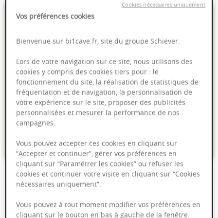
Cookies nécessaires uniquement
Vos préférences cookies
- soit
Bienvenue sur bi1cave.fr, site du groupe Schiever.
Lors de votre navigation sur ce site, nous utilisons des
cookies y compris des cookies tiers pour : le
PRODUIT INDISPONIBLE
fonctionnement du site, la réalisation de statistiques de
fréquentation et de navigation, la personnalisation de
votre expérience sur le site, proposer des publicités
Livraison offerte dans nos points de vente
personnalisées et mesurer la performance de nos
campagnes.
Emballage anti-casse
Paiement sécurisé
Vous pouvez accepter ces cookies en cliquant sur
“Accepter et continuer”, gérer vos préférences en
cliquant sur “Paramétrer les cookies” ou refuser les
cookies et continuer votre visite en cliquant sur “Cookies
nécessaires uniquement”.
Description du produit
Vous pouvez à tout moment modifier vos préférences en
Les couches-culottes Pampers Baby-Dry offrent jusqu’à 12 h de
protection intégrale contre les fuites grâce à la combinaison d’une poche
cliquant sur le bouton en bas à gauche de la fenêtre.