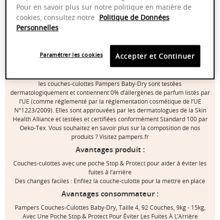
révolutionnaire Stop & Protect et un maintien complet 360°. Elles
Pour en savoir plus sur notre politique en matière de
possèdent également un cœur ultra absorbant qui absorbe
cookies, consultez notre
Politique de Données
instantanément l’humidité et des barrières anti-fuites qui aident à éviter
Personnelles
les fuites au niveau des jambes. Lorsque votre bébé commence à gigoter
pendant le change, les couches-culottes Pampers Baby-Dry vous
facilitent la tâche: leur ceinture ultra-extensible vous permet d’enfiler la
Paramétrer les cookies
Accepter et Continuer
couche-culotte en un seul geste. Elles sont faciles à retirer en déchirant
les côtés et faciles à jeter en les roulant et fermant avec la bande
adhésive. Comme pour vous, la sécurité de votre bébé est notre priorité:
les couches-culottes Pampers Baby-Dry sont testées
dermatologiquement et contiennent 0% d’allergènes de parfum listés par
l’UE (comme réglementé par la réglementation cosmétique de l’UE
N°1223/2009). Elles sont approuvées par les dermatologues de la Skin
Health Alliance et testées et certifiées conformément Standard 100 par
Oeko-Tex. Vous souhaitez en savoir plus sur la composition de nos
produits ? Visitez pampers.fr
Avantages produit :
Couches-culottes avec une poche Stop & Protect pour aider à éviter les
fuites à l’arrière
Des changes faciles : Enfilez la couche-culotte pour la mettre en place
Avantages consommateur :
Pampers Couches-Culottes Baby-Dry, Taille 4, 92 Couches, 9kg - 15kg,
Avec Une Poche Stop & Protect Pour Éviter Les Fuites À L’Arrière