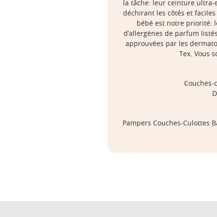
la tâche: leur ceinture ultra-
déchirant les côtés et facile
bébé est notre priorité
d’allergènes de parfum listé
approuvées par les dermatol
Tex. Vous s
Couches-cu
D
Pampers Couches-Culottes Bab