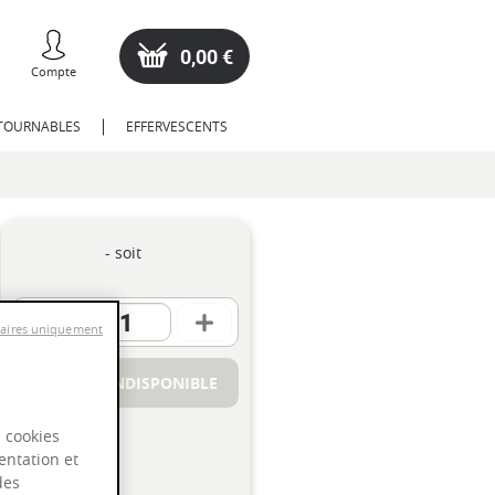
0,00 €
Compte
NTOURNABLES
EFFERVESCENTS
- soit
saires uniquement
PRODUIT INDISPONIBLE
s cookies
entation et
des