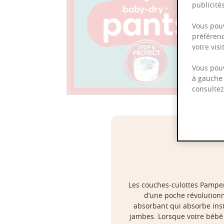
publicit
Vous pouv
préférenc
votre vis
Vous pouv
à gauche 
consulte
Les couches-culottes Pampers
d’une poche révolutionn
absorbant qui absorbe insta
jambes. Lorsque votre bébé 