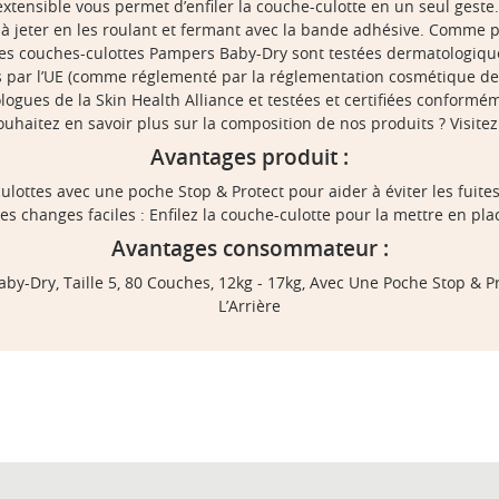
extensible vous permet d’enfiler la couche-culotte en un seul geste. 
s à jeter en les roulant et fermant avec la bande adhésive. Comme p
: les couches-culottes Pampers Baby-Dry sont testées dermatologiq
s par l’UE (comme réglementé par la réglementation cosmétique de 
ogues de la Skin Health Alliance et testées et certifiées conform
ouhaitez en savoir plus sur la composition de nos produits ? Visite
Avantages produit :
lottes avec une poche Stop & Protect pour aider à éviter les fuites 
es changes faciles : Enfilez la couche-culotte pour la mettre en pla
Avantages consommateur :
y-Dry, Taille 5, 80 Couches, 12kg - 17kg, Avec Une Poche Stop & Pro
L’Arrière