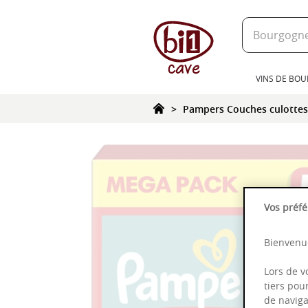
text.skipToContent
text.skipToNavigation
VINS DE BO
Pampers Couches culottes
Vos préfé
Bienvenue
Lors de v
tiers pou
de naviga