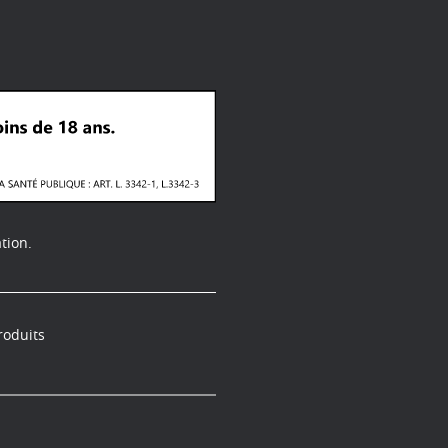
tion.
roduits