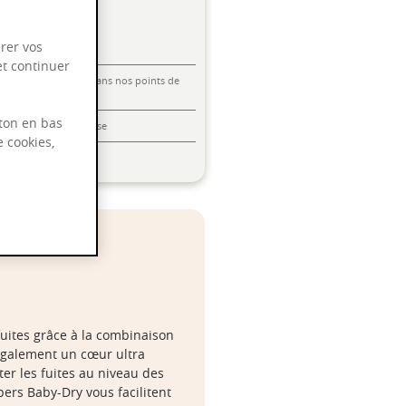
rer vos
et continuer
Livraison offerte dans nos points de
vente
ton en bas
Emballage anti-casse
e cookies,
Paiement sécurisé
fuites grâce à la combinaison
 également un cœur ultra
ter les fuites au niveau des
rs Baby-Dry vous facilitent