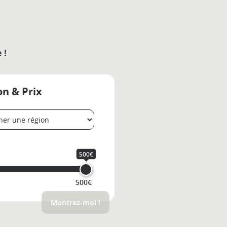
 !
on & Prix
500€
500€
Montrez-moi !