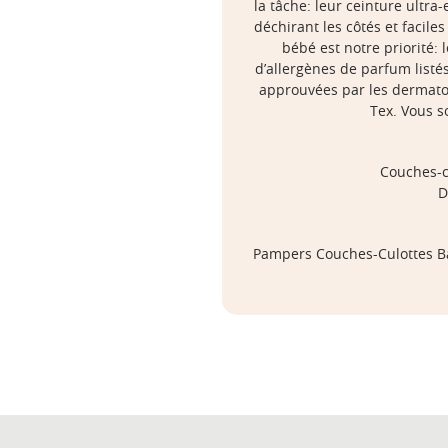
la tâche: leur ceinture ultra-
déchirant les côtés et facile
bébé est notre priorité
d’allergènes de parfum listé
approuvées par les dermatol
Tex. Vous s
Couches-cu
D
Pampers Couches-Culottes Bab