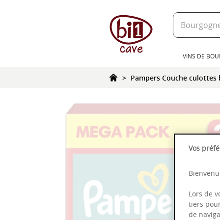
text.skipToContent
text.skipToNavigation
VINS DE BO
Pampers Couche culottes 
Vos préfé
Bienvenue
Lors de v
tiers pou
de naviga