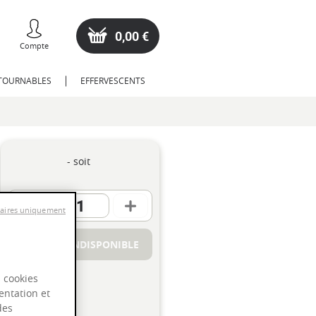
0,00 €
Compte
NTOURNABLES
EFFERVESCENTS
- soit
saires uniquement
PRODUIT INDISPONIBLE
s cookies
entation et
des