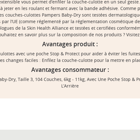
extensible vous permet d’enfiler la couche-culotte en un seul geste. 
s à jeter en les roulant et fermant avec la bande adhésive. Comme p
: les couches-culottes Pampers Baby-Dry sont testées dermatologiq
s par l’UE (comme réglementé par la réglementation cosmétique de 
ogues de la Skin Health Alliance et testées et certifiées conform
ouhaitez en savoir plus sur la composition de nos produits ? Visite
Avantages produit :
lottes avec une poche Stop & Protect pour aider à éviter les fuites 
es changes faciles : Enfilez la couche-culotte pour la mettre en pla
Avantages consommateur :
y-Dry, Taille 3, 104 Couches, 6kg - 11kg, Avec Une Poche Stop & Pro
L’Arrière