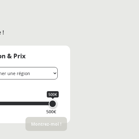
 !
on & Prix
500€
500€
Montrez-moi !