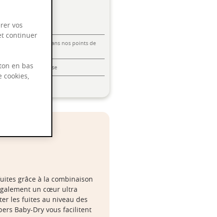
rer vos
et continuer
Livraison offerte dans nos points de
vente
ton en bas
Emballage anti-casse
e cookies,
Paiement sécurisé
fuites grâce à la combinaison
 également un cœur ultra
ter les fuites au niveau des
rs Baby-Dry vous facilitent