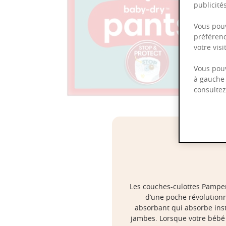
publicit
Vous pouv
préférenc
votre vis
Vous pouv
à gauche 
consulte
Les couches-culottes Pampers
d’une poche révolutionn
absorbant qui absorbe insta
jambes. Lorsque votre bébé 