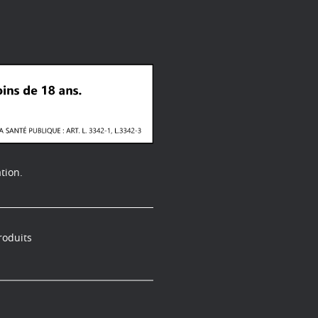
tion.
roduits