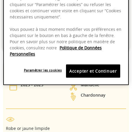
Ajouter au panier
cliquant sur “Paramétrer les cookies” ou refuser les
cookies et continuer votre visite en cliquant sur “Cookies
nécessaires uniquement”.
Livraison offerte dans nos points de vente
Emballage anti-casse
Vous pouvez à tout moment modifier vos préférences en
cliquant sur le bouton en bas à gauche de la fenêtre.
Paiement sécurisé
Pour en savoir plus sur notre politique en matière de
cookies, consultez notre
Politique de Données
Personnelles
14,00%
10-12°C
Paramétrer les cookies
Accepter et Continuer
2023 - 2025
Manuelle
Chardonnay
Robe or jaune limpide