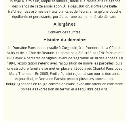
un style à la fois fin, ample et minéral, fidèle à la rareté et à l’élégance
des blancs de cette appellation. À la dégustation, il offre une belle
fraîcheur, des arômes de fruits blancs et de fleurs, ainsi qu’une bouche
équilibrée et persistante, portée par une trame minérale délicate.
Allergènes
Contient des sulfites.
Histoire du domaine
Le Domaine Pansiot est installé à Corgoloin, à la frontière de la Côte de
Nuits et de la Côte de Beaune. Le domaine a été créé par Éric Pansiot en
1981 avec 4 hectares de vignes, avant de s’agrandir au fil des années. En
1994, l’exploitation s’étend avec l’acquisition de nouvelles parcelles, puis
une structure familiale se met en place en 2000 avec Chantal Pansiot et
Marc Thomson. En 2005, Émilie Pansiot rejoint à son tour le domaine.
Aujourd’hui, le Domaine Pansiot produit plusieurs appellations
bourguignonnes en rouge comme en blanc, avec une attention constante
portée à l’expression du terroir et à l’équilibre des vins.